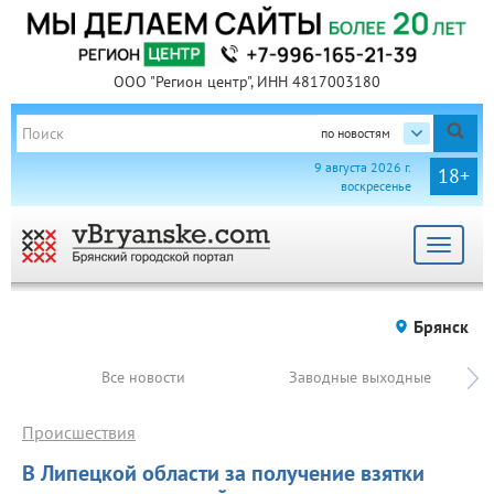
ООО "Регион центр", ИНН 4817003180
по новостям
9 августа 2026 г.
18+
воскресенье
Toggle
navigat
Брянск
Все новости
Заводные выходные
Происшествия
В Липецкой области за получение взятки