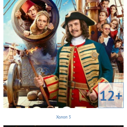
12+
Холоп 3