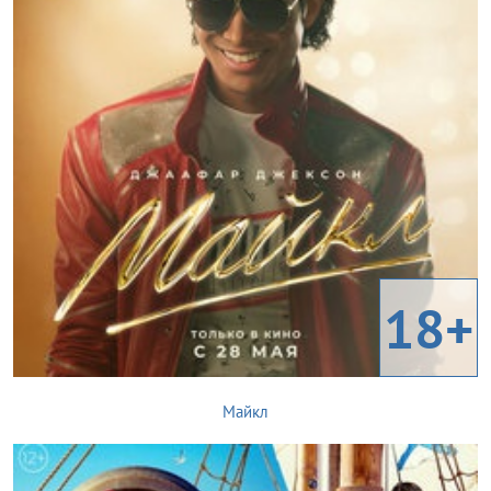
18+
Майкл