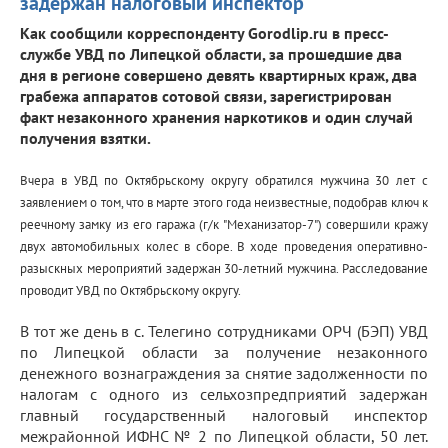
задержан налоговый инспектор
Как сообщили корреспонденту Gorodlip.ru в пресс-
службе УВД по Липецкой области, за прошедшие два
дня в регионе совершено девять квартирных краж, два
грабежа аппаратов сотовой связи, зарегистрирован
факт незаконного хранения наркотиков и один случай
получения взятки.
Вчера в УВД по Октябрьскому округу обратился мужчина 30 лет с
заявлением о том, что в марте этого года неизвестные, подобрав ключ к
реечному замку из его гаража (г/к "Механизатор-7") совершили кражу
двух автомобильных колес в сборе. В ходе проведения оперативно-
разыскных мероприятий задержан 30-летний мужчина. Расследование
проводит УВД по Октябрьскому округу.
В тот же день в с. Телегино сотрудниками ОРЧ (БЭП) УВД
по Липецкой области за получение незаконного
денежного вознаграждения за снятие задолженности по
налогам с одного из сельхозпредприятий задержан
главный государственный налоговый инспектор
межрайонной ИФНС № 2 по Липецкой области, 50 лет.