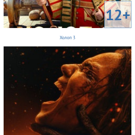
12+
Холоп 3