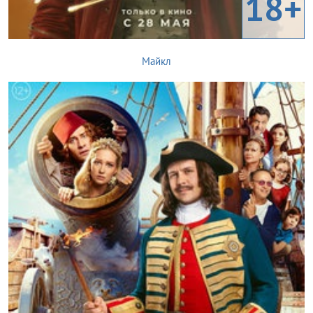
18+
Майкл