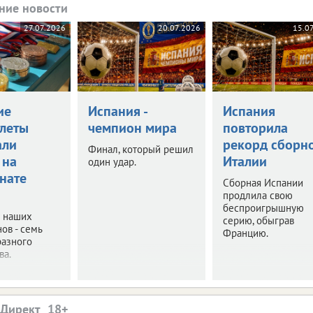
ние новости
27.07.2026
20.07.2026
15.0
ие
Испания -
Испания
тлеты
чемпион мира
повторила
али
рекорд сборн
Финал, который решил
 на
Италии
один удар.
нате
Сборная Испании
продлила свою
беспроигрышную
е наших
серию, обыграв
ов - семь
Францию.
разного
ва.
.Директ