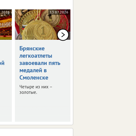
7.2026
13.07.2026
10.07.2026
Брянские
11 против
легкоатлеты
одного
ой
завоевали пять
Возможен ли
медалей в
очередной рекорд на
этом чемпионате
Смоленске
мира?
Четыре из них –
золотые.