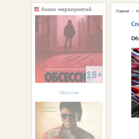
Анонс мероприятий
Главная
Н
Сп
Об
18+
Обсессия