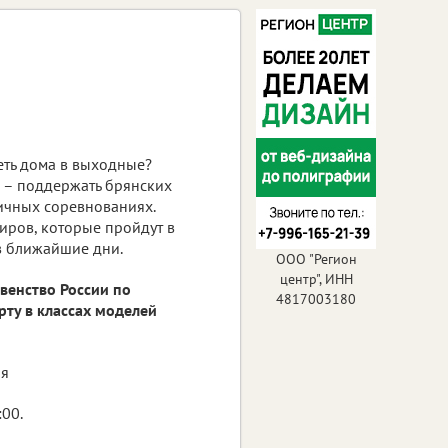
еть дома в выходные?
я – поддержать брянских
ичных соревнованиях.
иров, которые пройдут в
 в ближайшие дни.
ООО "Регион
центр", ИНН
венство России по
4817003180
ту в классах моделей
ня
:00.