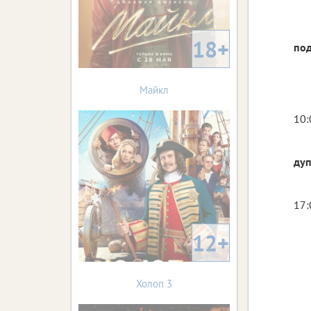
18+
под
Майкл
10:
дуп
17:
12+
Холоп 3