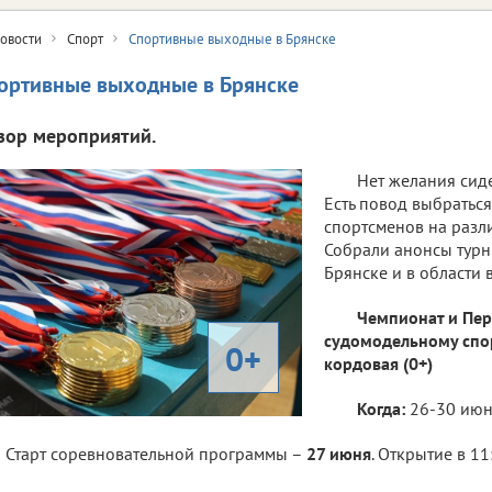
овости
Спорт
Спортивные выходные в Брянске
ортивные выходные в Брянске
зор мероприятий.
Нет желания сид
Есть повод выбратьс
спортсменов на разл
Собрали анонсы турн
Брянске и в области
Чемпионат и Пер
судомодельному спор
0+
кордовая (0+)
Когда:
26-30 ию
Старт соревновательной программы –
27 июня
. Открытие в 11