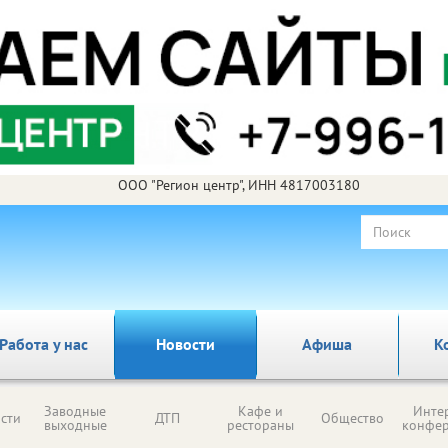
ООО "Регион центр", ИНН 4817003180
Работа у нас
Новости
Афиша
К
Заводные
Кафе и
Инте
сти
ДТП
Общество
выходные
рестораны
конфе