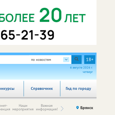
18+
по новостям
6 августа 2026 г.
четверг
онкурсы
Справочник
Гид по городу
Н
рнет-
Наши
Важная
Происшествия
Брянск
Здоровье
комп
ренция
мероприятия
информация!
п
ре