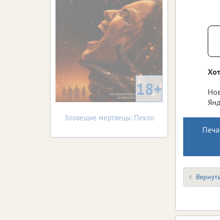
Хот
18+
Нов
Янд
Зловещие мертвецы: Пекло
Печа
Вернуть