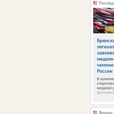
Послед
Брянск
легкоа
завоев
медали
чемпио
России
В копилк
спортсмен
медалей 
достоинст
Яндекс