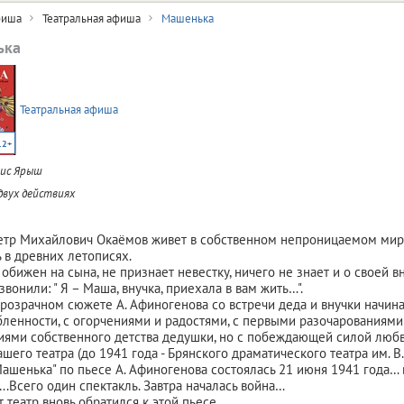
иша
Театральная афиша
Машенька
ька
Театральная афиша
12+
рис Ярыш
 двух действиях
тр Михайлович Окаёмов живет в собственном непроницаемом мире 
 в древних летописях.
 обижен на сына, не признает невестку, ничего не знает и о своей в
вонили: " Я – Маша, внучка, приехала в вам жить…".
прозрачном сюжете А. Афиногенова со встречи деда и внучки начина
ленности, с огорчениями и радостями, с первыми разочарованиями
ями собственного детства дедушки, но с побеждающей силой люб
ашего театра (до 1941 года - Брянского драматического театра им. В
Машенька" по пьесе А. Афиногенова состоялась 21 июня 1941 года… в
.Всего один спектакль. Завтра началась война…
 театр вновь обратился к этой пьесе.