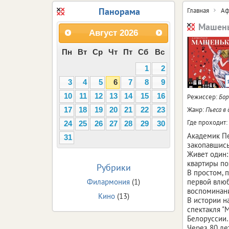
Панорама
Главная
Аф
Машен
Август
2026
Пн
Вт
Ср
Чт
Пт
Сб
Вс
1
2
3
4
5
6
7
8
9
10
11
12
13
14
15
16
Режиссер:
Бо
Жанр:
Пьеса в
17
18
19
20
21
22
23
Где проходит:
24
25
26
27
28
29
30
Академик Пе
31
закопавшись
Живет один:
квартиры поз
Рубрики
В простом, 
Филармония
(1)
первой влюб
воспоминани
Кино
(13)
В истории н
спектакля "
Белоруссии…
Через 80 лет