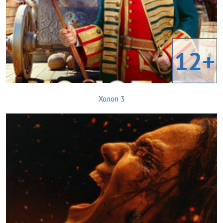
12+
Холоп 3