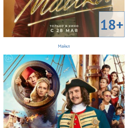
18+
Майкл