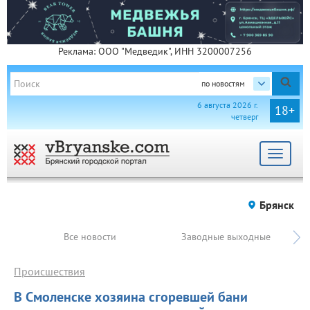
Реклама: ООО "Медведик", ИНН 3200007256
по новостям
6 августа 2026 г.
18+
четверг
Toggle
navigat
Брянск
Все новости
Заводные выходные
Происшествия
В Смоленске хозяина сгоревшей бани