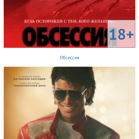
18+
Обсессия