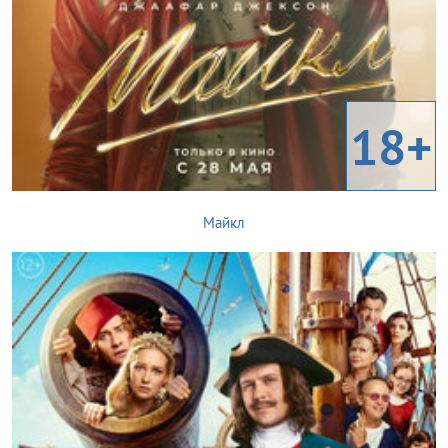
18+
Майкл