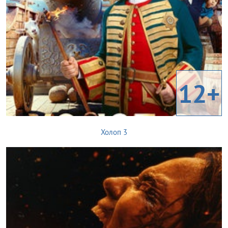
12+
Холоп 3