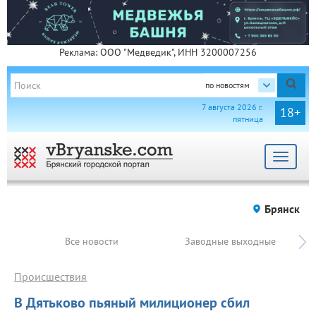
Реклама: ООО "Медведик", ИНН 3200007256
по новостям
7 августа 2026 г.
18+
пятница
Toggle
navigat
Брянск
Все новости
Заводные выходные
Происшествия
В Дятьково пьяный милиционер сбил