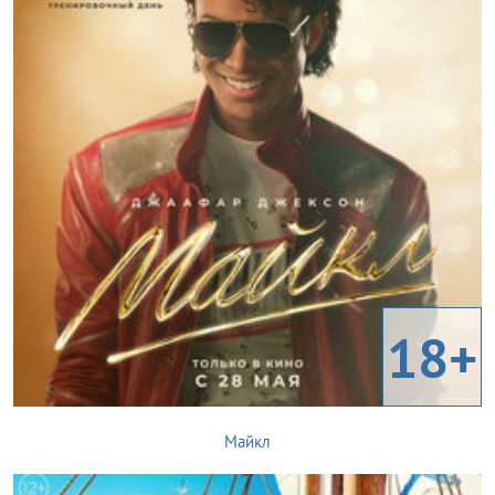
18+
Майкл