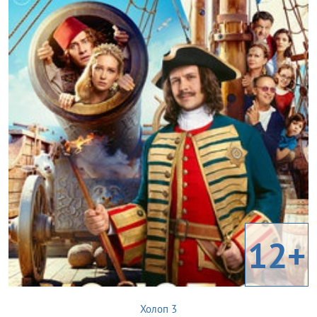
12+
Холоп 3