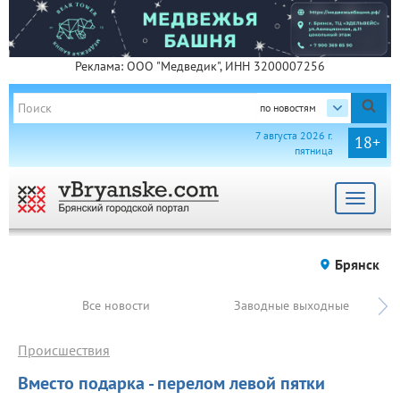
Реклама: ООО "Медведик", ИНН 3200007256
по новостям
7 августа 2026 г.
18+
пятница
Toggle
navigat
Брянск
Все новости
Заводные выходные
Происшествия
Вместо подарка - перелом левой пятки