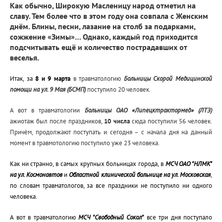
Как обычно, Широкую Масленицу народ отметил на
славу. Тем более что в этом году она совпала с Женским
днём. Блины, песни, лазание на столб за подарками,
сожжение «Зимы»… Однако, каждый год приходится
подсчитывать ещё и количество пострадавших от
веселья.
Итак, за
8 и 9 марта
в травматологию
Больницы Скорой Медицинской
помощи на ул. 9 Мая (БСМП)
поступило 20 человек.
А вот в травматологии
Больницы ОАО «Липецктрактормед» (ЛТЗ)
ажиотаж был после праздников,
10 числа
сюда поступили 56 человек.
Причём, продолжают поступать и сегодня – с начала дня на данный
момент в травмотологию поступило уже 23 человека.
Как ни странно, в самых крупных больницах города, в
МСЧ ОАО "НЛМК"
на ул. Космонавтов
и
Областной клинической больнице на ул. Московская
,
по словам травматологов, за все праздники не поступило ни одного
человека.
А вот в травматологию
МСЧ "Свободный Сокол"
все три дня поступало