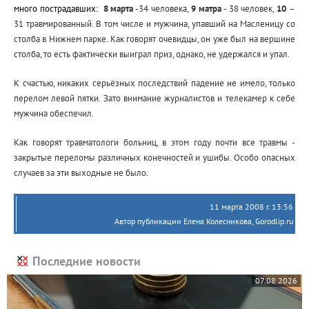
много пострадавших:
8 марта
-34 человека,
9 матра
- 38 человек,
10
–
31 травмированный. В том числе и мужчина,
упавший на Масленицу со
столба в Нижнем парке. Как говорят очевидцы, он уже был на вершине
столба, то есть фактически выиграл приз, однако, не удержался и упал.
К счастью, никаких серьёзных последствий падение не имело, только
перелом левой пятки. Зато внимание журналистов и телекамер к себе
мужчина обеспечил.
Как говорят травматологи больниц, в этом году почти все травмы -
закрытые переломы различных конечностей и ушибы. Особо опасных
случаев за эти выходные не было.
11 марта 2008 г. 13:56
Автор публикации Eлена Колесникова, Gorodlip.ru
Последние новости
07.08.2026