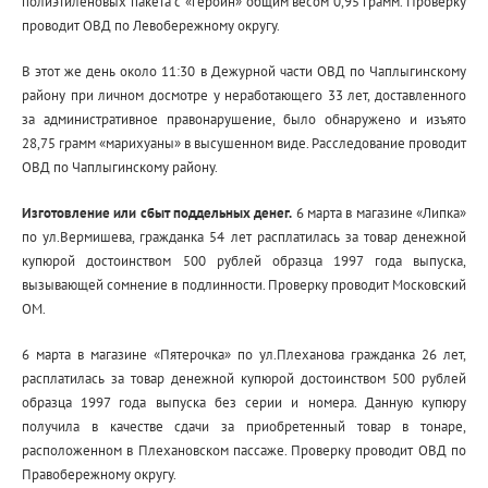
полиэтиленовых пакета с «героин» общим весом 0,95 грамм. Проверку
проводит ОВД по Левобережному округу.
В этот же день около 11:30 в Дежурной части ОВД по Чаплыгинскому
району при личном досмотре у неработающего 33 лет, доставленного
за административное правонарушение, было обнаружено и изъято
28,75 грамм «марихуаны» в высушенном виде. Расследование проводит
ОВД по Чаплыгинскому району.
Изготовление или сбыт поддельных денег.
6 марта в магазине «Липка»
по ул.Вермишева, гражданка 54 лет расплатилась за товар денежной
купюрой достоинством 500 рублей образца 1997 года выпуска,
вызывающей сомнение в подлинности. Проверку проводит Московский
ОМ.
6 марта в магазине «Пятерочка» по ул.Плеханова гражданка 26 лет,
расплатилась за товар денежной купюрой достоинством 500 рублей
образца 1997 года выпуска без серии и номера. Данную купюру
получила в качестве сдачи за приобретенный товар в тонаре,
расположенном в Плехановском пассаже. Проверку проводит ОВД по
Правобережному округу.