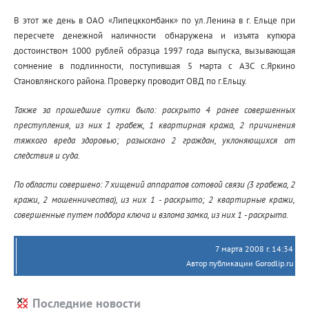
В этот же день в ОАО «Липецккомбанк» по ул.Ленина в г. Ельце при
пересчете денежной наличности обнаружена и изъята купюра
достоинством 1000 рублей образца 1997 года выпуска, вызывающая
сомнение в подлинности, поступившая 5 марта с АЗС с.Яркино
Становлянского района. Проверку проводит ОВД по г.Ельцу.
Также за прошедшие сутки было: раскрыто 4 ранее совершенных
преступления, из них 1 грабеж, 1 квартирная кража, 2 причинения
тяжкого вреда здоровью; разыскано 2 граждан, уклоняющихся от
следствия и суда.
По области совершено: 7 хищений аппаратов сотовой связи (3 грабежа, 2
кражи, 2 мошенничества), из них 1 - раскрыто; 2 квартирные кражи,
совершенные путем подбора ключа и взлома замка, из них 1 - раскрыта.
7 марта 2008 г. 14:34
Автор публикации Gorodlip.ru
Последние новости