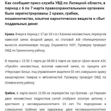
Как сообщает пресс-служба УВД по Липецкой области, в
период с 6 по 7 марта правоохранительными органами
было зарегистрированы 2 кражи, грабеж,
мошенничество, изъятие наркотических веществ и сбыт
поддельных денег.
Кража.
Вчера в период с 17 до 18 ч в с.Казинка неизвестные, перекусив
навесной замок входной двери, из столовой АФ «Липецкмолоко»
вынесли алюминиевую посуду. Охраняется ЧОП. Проверку проводит
ОВД по Грязинскому району.
В период с 23:30 5 марта до 08:00 6 марта на трассе «Дон» возле АЗС
«Лукойл» неизвестные, взломав навесной замок, из прицепа а/м
«Мерседес-Бенц», под управлением водителя 50 лет, совершили кражу
канцелярских товаров и автозапчастей. Проверку проводит ОВД по
Хлевенскому району.
Грабеж.
6 марта около 15:00 на перекрестке «ул.Громова - ул.Мирная»
двое неизвестных подростков силой отобрали золотую цепочку с
крестиком у несовершеннолетнего 14 лет. По подозрению в
совершении грабежа уже задержаны двое несовершеннолетних