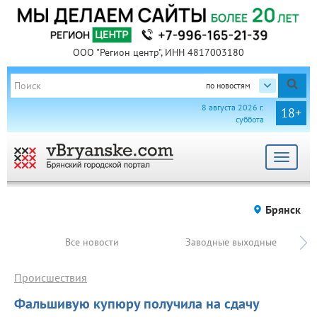
ООО "Регион центр", ИНН 4817003180
по новостям
8 августа 2026 г.
18+
суббота
Toggle
navigat
Брянск
Все новости
Заводные выходные
Происшествия
Фальшивую купюру получила на сдачу