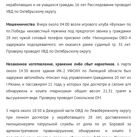
неработающих и не учащихся граждан, 16 лет. Расследование проводит
УВД по Октябрьскому округу.
Мошенничество
.
Вчера около 04:00 возле игрового клуба «Вулкан» по
пл.Победы неизвестный мужчина под предлогом звонка у гражданки
28 лет, чужой сотовый телефон присвоил себе. Милиционеры ОВО-4
задержали подозреваемого: им оказался ранее судимый гр. 35 лет.
Проверку проводит УВД по Октябрьскому округу.
Незаконное изготовление, хранение либо сбыт наркотиков.
6 марта
около 14:30 возле здания ИК-2 УФСИН по Липецкой области был
задержан автомобиль «Нисан» под управлением гражданина 20 лет из
г.Рязани, и пассажиром 21 года, у которых при досмотре в салоне а/м
обнаружена и изъята «марихуана» общим весом 21,31 грамм в
высушенном виде. Проверку проводит Сокольское ОМ.
5 марта около 18:50 в Дежурной части ОВД по Левобережному округу
при личном досмотре у неработающего 28 лет, доставленного
милиционерами патрульной службы от дома по ул. Боровой за
административное правонарушение, обнаружено и изъято 3