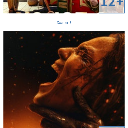
12+
Холоп 3