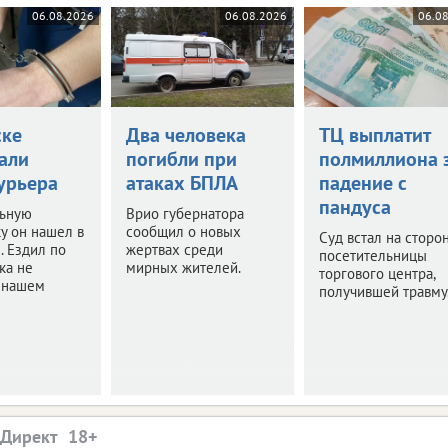
06.08.2026
06.08.2026
06.0
ске
Два человека
ТЦ выплатит
али
погибли при
полмиллиона 
урьера
атаках БПЛА
падение с
пандуса
ьную
Врио губернатора
у он нашел в
сообщил о новых
Суд встал на сторо
. Ездил по
жертвах среди
посетительницы
ка не
мирных жителей.
торгового центра,
в нашем
получившей травму
.Директ