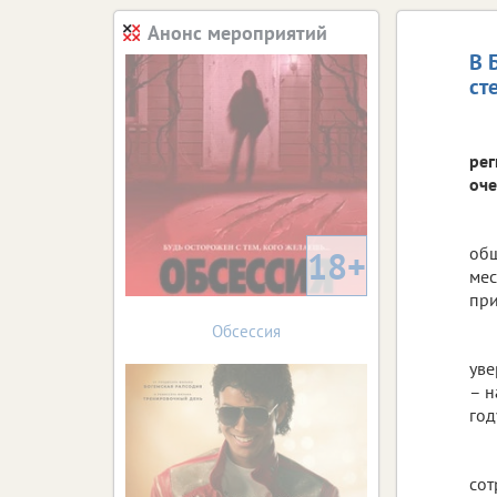
Анонс мероприятий
В 
ст
рег
оче
общ
18+
мес
при
Обсессия
уве
– н
год
сот