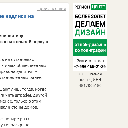
Происшествия
ые надписи на
инициативу
ки на стенах. В первую
ов на остановках
, в иных общественных
 правонарушителям
ООО "Регион
установленных ранее.
центр", ИНН
4817003180
шают лишь тогда, когда
еличить штрафы, другой
менее, только в этом
вали стены домов.
е, четыре раза –
лучая раскрыто