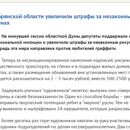
Брянской области увеличили штрафы за незаконн
енах
На минувшей сессии областной Думы депутаты поддержали 
иональной милиции и увеличили штрафы за незаконные рисун
редь эта мера направлена против любителей граффити.
Теперь за несанкционированное нанесение надписей, рисунк
ественного транспорта, на стенах и в подъездах жилых домов
тах, а также размещение объявлений вне установленных мест
дется раскошелиться на 2 – 5 тысяч рублей, вместо 500-2500 
Задержать уличных "художников" нелегко: вылазки они совер
рены в своей безнаказанности. Один из способов борьбы – ув
аправить творческий потенциал ребят в "мирное" русло. Тем не 
у выявлено и оштрафовано 24 нарушителя, которые разрисовы
Более десятка раз горе-художников хватали за руку участковы
рудники подразделений по делам несовершеннолетних. Два с