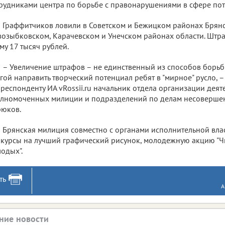
рудниками центра по борьбе с правонарушениями в сфере пот
Граффитчиков ловили в Советском и Бежицком районах Брянс
озыбковском, Карачевском и Унечском районах области. Шт
му 17 тысяч рублей.
– Увеличение штрафов – не единственный из способов борьбы
гой направить творческий потенциал ребят в "мирное" русло, 
респонденту ИА vRossii.ru начальник отдела организации деят
лномоченных милиции и подразделений по делам несоверше
рюков.
Брянская милиция совместно с органами исполнительной вла
курсы на лучший графический рисунок, молодежную акцию "Ч
одых".
ть
А
ние новости