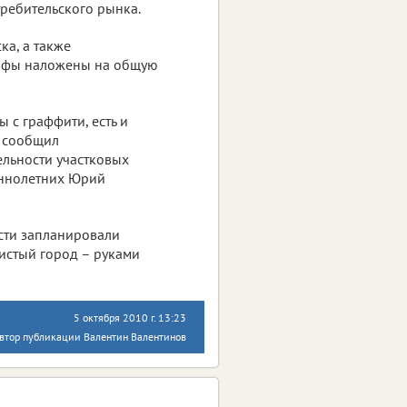
ребительского рынка.
ка, а также
рафы наложены на общую
 с граффити, есть и
– сообщил
ельности участковых
ннолетних Юрий
сти запланировали
истый город – руками
5 октября 2010 г. 13:23
втор публикации Валентин Валентинов