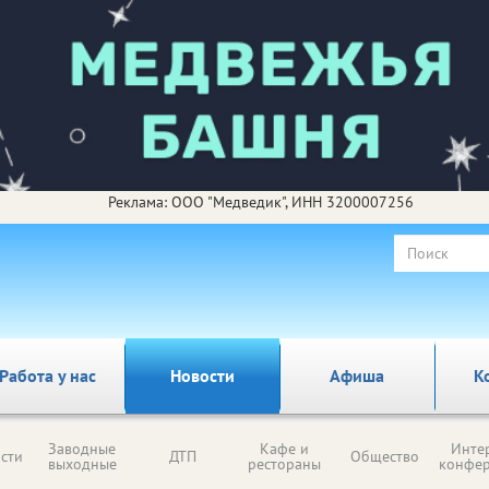
Реклама: ООО "Медведик", ИНН 3200007256
Работа у нас
Новости
Афиша
К
Заводные
Кафе и
Инте
сти
ДТП
Общество
выходные
рестораны
конфе