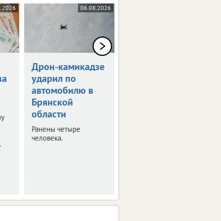
8.2026
06.08.2026
05.08.2026
Дрон-камикадзе
Брянец получит
за
ударил по
1,5 млн рублей
автомобилю в
за потерянную
Брянской
ногу
области
ну
Мужчина стал жертвой
несчастного случая на
Ранены четыре
производстве.
человека.
.