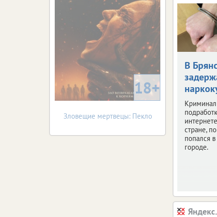
В Брян
задерж
18+
наркок
Криминал
подработк
Зловещие мертвецы: Пекло
интернете
стране, по
попался 
городе.
Яндекс