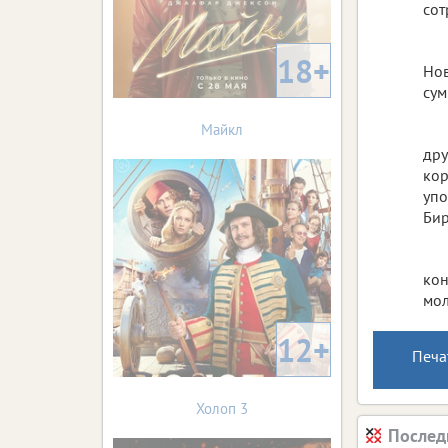
сот
18+
Нов
сум
Майкл
дру
кор
упо
Би
кон
мол
12+
Печа
Холоп 3
Послед