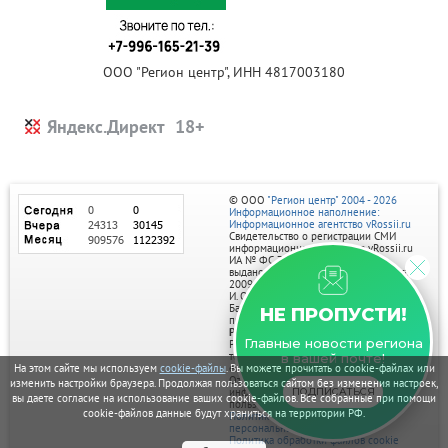
ООО "Регион центр", ИНН 4817003180
Яндекс.Директ
© ООО
"Регион центр" 2004 - 2026
Информационное наполнение:
Информационное агентство vRossii.ru
Свидетельство о регистрации СМИ
информационного агентства vRossii.ru
ИА № ФС 77‑35502
выдано РОСКОМНАДЗОРом 04 марта
2009г.
И. О. Главного редактора Нарыков А. Н.
Баннеры на портале размещаются на
НЕ ПРОПУСТИ!
правах рекламы.
Реклама на портале:
Главные новости региона
Рекламное агентство "Умный маркетинг"
тел. 7-910-267-70-40,
в вашей почте!
email: umnyy.marketing@yandex.ru
На этом сайте мы используем
cookie-файлы
. Вы можете прочитать о cookie-файлах или
Отдельные публикации могут содержать
изменить настройки браузера. Продолжая пользоваться сайтом без изменения настроек,
информацию, не предназначенную для
ПОДПИСАТЬСЯ
вы даете согласие на использование ваших cookie-файлов. Все собранные при помощи
пользователей до 18 лет.
cookie-файлов данные будут храниться на территории РФ.
Политика в отношении обработки
персональных данных
Политика обработки файлов cookie