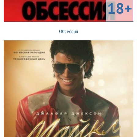
18+
Обсессия