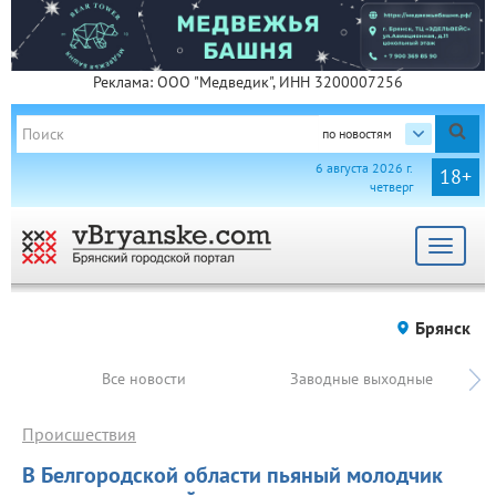
Реклама: ООО "Медведик", ИНН 3200007256
по новостям
6 августа 2026 г.
18+
четверг
Toggle
navigat
Брянск
Все новости
Заводные выходные
Происшествия
В Белгородской области пьяный молодчик