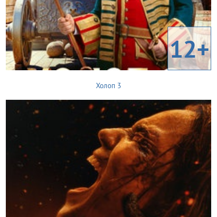
12+
Холоп 3