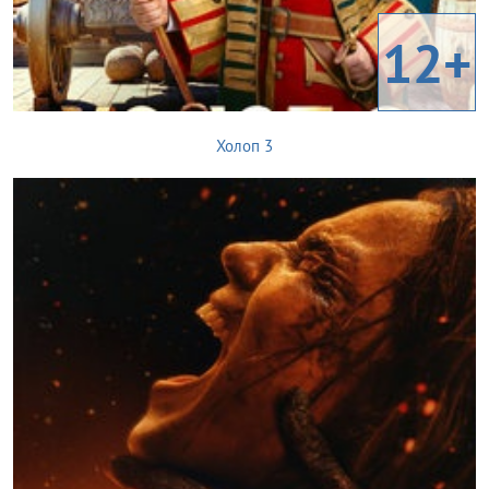
12+
Холоп 3