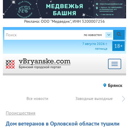
Реклама: ООО "Медведик", ИНН 3200007256
по новостям
7 августа 2026 г.
18+
пятница
Toggle
navigat
Брянск
Все новости
Заводные выходные
Происшествия
Дом ветеранов в Орловской области тушили