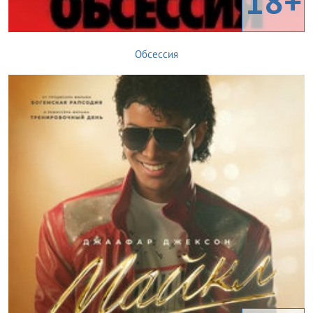
18+
Обсессия