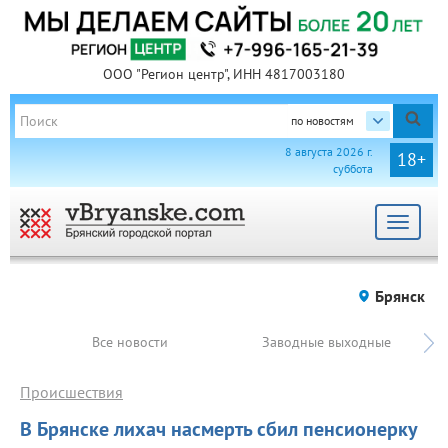
ООО "Регион центр", ИНН 4817003180
по новостям
8 августа 2026 г.
18+
суббота
Toggle
navigat
Брянск
Все новости
Заводные выходные
Происшествия
В Брянске лихач насмерть сбил пенсионерку