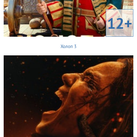
12+
Холоп 3