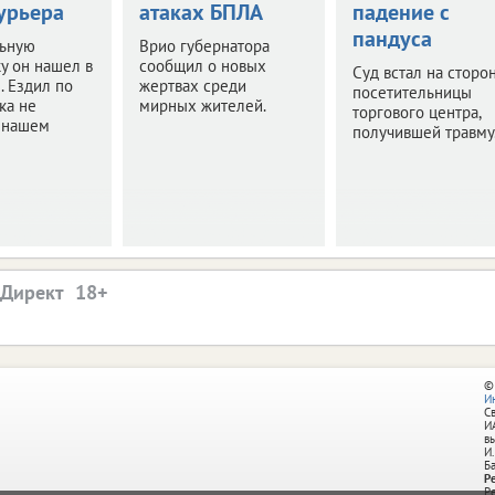
урьера
атаках БПЛА
падение с
пандуса
ьную
Врио губернатора
у он нашел в
сообщил о новых
Суд встал на сторо
. Ездил по
жертвах среди
посетительницы
ка не
мирных жителей.
торгового центра,
в нашем
получившей травму
.Директ
©
И
С
И
в
И.
Б
Р
Р