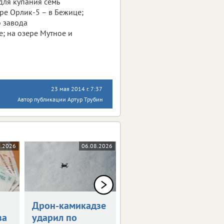
для купания семь
ре Орлик-5 – в Бежице;
о завода
е; на озере Мутное и
23 мая 2014 г. 7:37
Автор публикации Артур Трубин
8.2026
06.08.2026
05.08.2026
Дрон-камикадзе
Брянец получит
за
ударил по
1,5 млн рублей