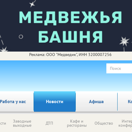
Реклама: ООО "Медведик", ИНН 3200007256
Работа у нас
Новости
Афиша
К
Заводные
Кафе и
Инте
сти
ДТП
Общество
выходные
рестораны
конфе