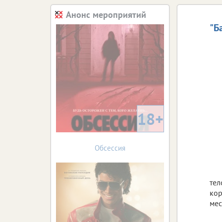
Анонс мероприятий
"Б
18+
Обсессия
тел
кор
мес