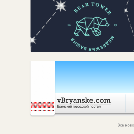
Все ново