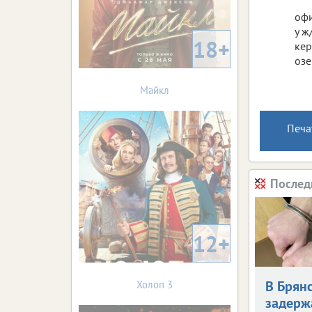
офи
у ж
18+
кер
озе
Майкл
Печа
Послед
12+
В Брян
Холоп 3
задерж