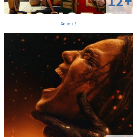
12+
Холоп 3