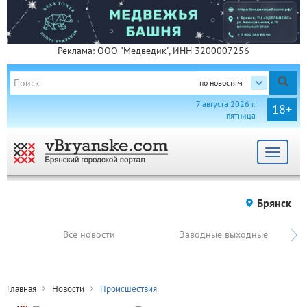
Реклама: ООО "Медведик", ИНН 3200007256
по новостям
7 августа 2026 г.
18+
пятница
Toggle
navigat
Брянск
Все новости
Заводные выходные
Главная
Новости
Происшествия