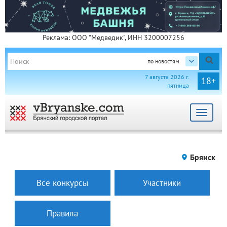
Реклама: ООО "Медведик", ИНН 3200007256
по новостям
7 августа 2026 г.
18+
пятница
Toggle
navigat
Брянск
Все конкурсы
Участники
Правила