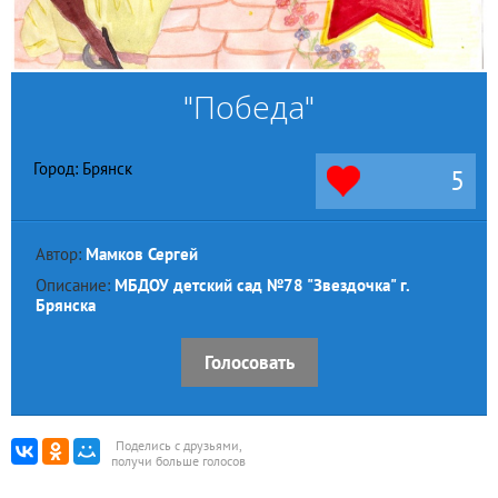
"Победа"
Город: Брянск
5
Автор:
Мамков Сергей
Описание:
МБДОУ детский сад №78 "Звездочка" г.
Брянска
Голосовать
Поделись с друзьями,
получи больше голосов