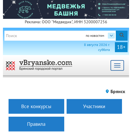
Реклама: ООО "Медведик", ИНН 3200007256
по новостям
8 августа 2026 г.
18+
суббота
Toggle
navigat
Брянск
Все конкурсы
Участники
Правила