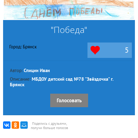
"Победа"
Город: Брянск
5
Автор:
Спицин Иван
Описание:
МБДОУ детский сад №78 "Звёздочка" г.
Брянск
Голосовать
Поделись с друзьями,
получи больше голосов