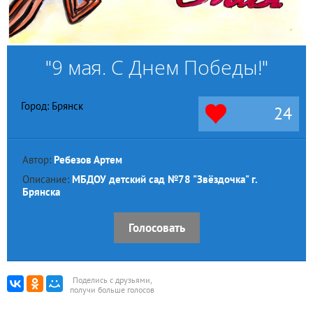
"9 мая. С Днем Победы!"
Город: Брянск
24
Автор:
Ребезов Артем
Описание:
МБДОУ детский сад №78 "Звёздочка" г.
Брянска
Голосовать
Поделись с друзьями,
получи больше голосов