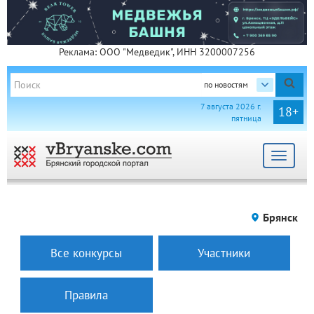
Реклама: ООО "Медведик", ИНН 3200007256
по новостям
7 августа 2026 г.
18+
пятница
Toggle
navigat
Брянск
Все конкурсы
Участники
Правила