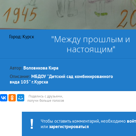
"Между прошлым и
Город: Курск
настоящим"
Автор:
Воловикова Кира
Описание:
МБДОУ "Детский сад комбинированного
вида 105" г.Курска
Поделись с друзьями,
получи больше голосов
Чтобы оставить комментарий, необходимо
войт
или
зарегистрироваться