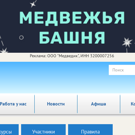
Реклама: ООО "Медведик", ИНН 3200007256
Работа у нас
Новости
Афиша
К
курсы
Участники
Правила