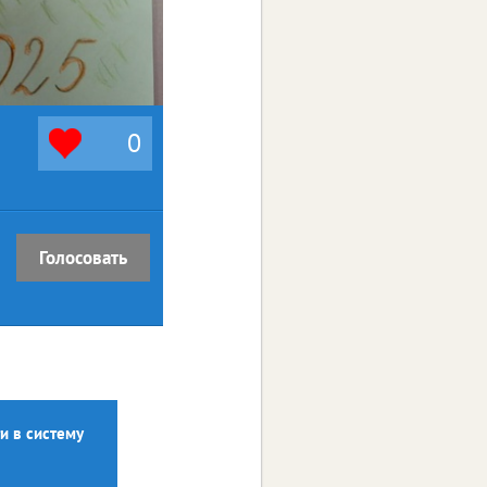
0
Голосовать
и в систему