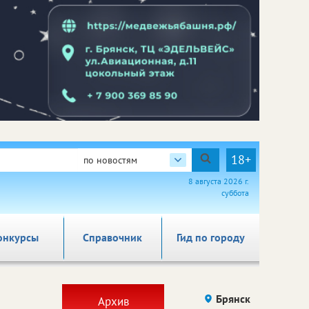
18+
по новостям
8 августа 2026 г.
суббота
онкурсы
Справочник
Гид по городу
Брянск
Архив