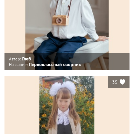
Глеб
Автор:
Первоклассный озорник
Название:
35