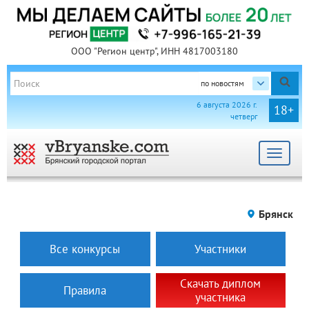
ООО "Регион центр", ИНН 4817003180
по новостям
6 августа 2026 г.
18+
четверг
Toggle
navigat
Брянск
Все конкурсы
Участники
Скачать диплом
Правила
участника