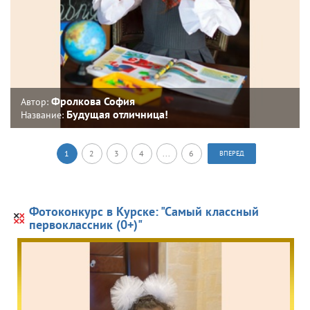
Фролкова София
Автор:
Будущая отличница!
Название:
1
2
3
4
...
6
ВПЕРЕД
Фотоконкурс в Курске: "Самый классный
первоклассник (0+)"