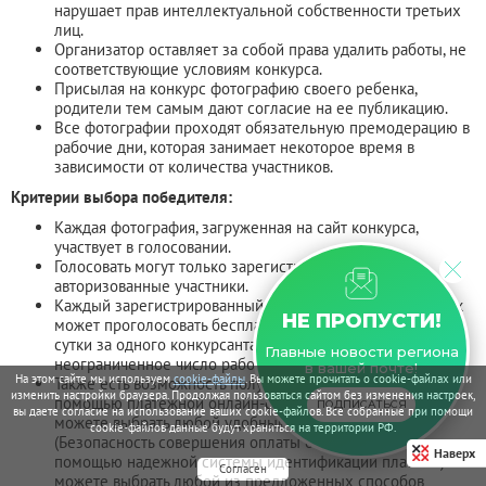
нарушает прав интеллектуальной собственности третьих
лиц.
Организатор оставляет за собой права удалить работы, не
соответствующие условиям конкурса.
Присылая на конкурс фотографию своего ребенка,
родители тем самым дают согласие на ее публикацию.
Все фотографии проходят обязательную премодерацию в
рабочие дни, которая занимает некоторое время в
зависимости от количества участников.
Критерии выбора победителя:
Каждая фотография, загруженная на сайт конкурса,
участвует в голосовании.
Голосовать могут только зарегистрированные/
авторизованные участники.
Каждый зарегистрированный и авторизованный участник
НЕ ПРОПУСТИ!
может проголосовать бесплатно не более восьми раз за
сутки за одного конкурсанта. Голосовать можно за
Главные новости региона
неограниченное число работ.
в вашей почте!
На этом сайте мы используем
cookie-файлы
. Вы можете прочитать о cookie-файлах или
Также есть возможность получить платные голоса с
изменить настройки браузера. Продолжая пользоваться сайтом без изменения настроек,
помощью платежной онлайн-системы "Робокасса". Вы
ПОДПИСАТЬСЯ
вы даете согласие на использование ваших cookie-файлов. Все собранные при помощи
можете выбрать любой удобный способ оплаты.
cookie-файлов данные будут храниться на территории РФ.
(Безопасность совершения оплаты обеспечивается с
Наверх
помощью надежной системы идентификации платежа). Вы
Согласен
можете выбрать любой из предложенных способов