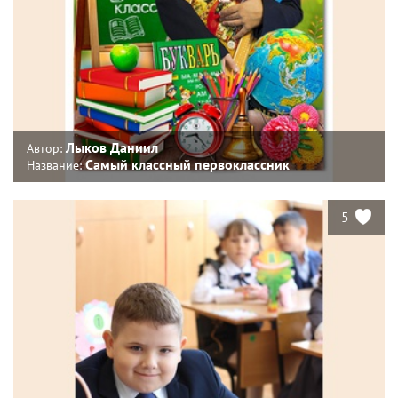
Лыков Даниил
Автор:
Самый классный первоклассник
Название:
5