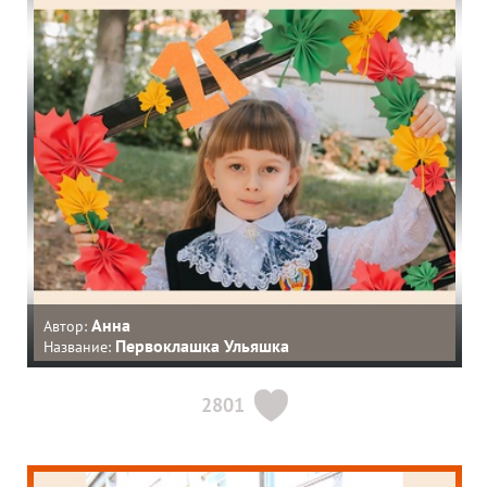
Анна
Автор:
Первоклашка Ульяшка
Название:
2801