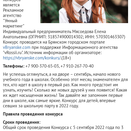
является
Рекламное
агентство
"Умный
маркетинг"
Индивидуальный предприниматель Мясоедова Елена
Анатольевна (ОГРНИП: 318574900014302; ИНН: 570301463307)
Конкурс проводится на Брянском городском портале
vBryanske.com
при поддержке Информационного агентства
"vRossii.ru". Источник информации об организаторе:
https://vbryanske.com/konkurs/
.(18+)
Телефоны:
+7 900-370-65-03, +7 910-267-70-40
Не успеешь оглянуться, а на дворе – сентябрь, начало нового
учебного года в школах. Особенно этот месяц знаменателен для
тех, кто идет в школу в первый раз. Как много предстоит им
узнать, изучить! Сколько же новых друзей у них появится! Какая
их ждет насыщенная жизнь! Так давайте же запомним первые
дни в школе, как самые яркие. Конкурс для детей, впервые
севших за школьную парту в 2022 году.
Правила проведения конкурса
Сроки проведения:
Общий срок проведения Конкурса с 5 сентября 2022 года по 3