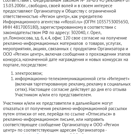
соответствии с Федеральным законом № 38-ФЗ «О рекламе» от
13.03.2006г., свободно, своей волей и в своем интересе
предоставляют Организатору и Обществу с ограниченной
ответственностью «Регион центр», как учредителю
Информационного агентства «vRossii.ru» (ОГРН 1035753005650,
ИНН 4817003180), зарегистрированному в соответствии с
законодательством РФ по адресу: 302040, г. Орел,
ул.Ломоносова, зд. 6, к.4, офис 120 свое согласие на получение
рекламно-информационных материалов о товарах, услугах,
мероприятиях, акциях, связанных с продуктами Организатора и
ООО «Регион центр», включая сообщения о прохождении этапов
конкурса, назначенной дате награждения и новых конкурсах на
портале, посредством:
электросвязи;
информационно-телекоммуникационной сети «Интернет«
(включая таргетированную рекламу, рекламу в социальных
сетях). Настоящее согласие действует до дня его отзыва
Участником и/или его представителем.
Участники и/или их представители в дальнейшем могут
отказаться от получения рекламно-информационной рассылки
путем отписки от нее, перейдя по ссылке «Отписаться» в
рекламно-информационном письме, или направить
соответствующее сообщение Организатору и ООО «Регион
центр» по соответствующим адресам Организатора -