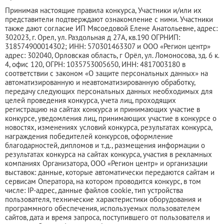
Принимая настоящие правила конкурса, Участники и/или их
представители подтверждают ознакомление с ними. Участники
также дают согласие ИП Мясоедовой Елене Анатольевне, адрес:
302023, г. Орел, ул. Раздольная д 27А, кв.190 ОГРНИП:
318574900014302; ИНН: 570301463307 и ООО «Регион центр»
адрес: 302040, Орловская область, г Орёл, ул. Ломоносова, зд. 6 к.
4, офис 120, ОГРН: 1035753005650, ИНН: 4817003180 в
соответствии с законом «О защите персональных данных» на
автоматизированную и неавтоматизированную обработку,
передачу следующих персональных данных необходимых для
целей проведения конкурса, учета лиц, проходящих
регистрацию на сайтах конкурса и принимающих участие в
конкурсе, уведомления лиц, принимающих участие в конкурсе о
новостях, изменениях условий конкурса, результатах конкурса,
награждения победителей конкурсов, оформление
благодарностей, дипломов и т.д., размещения информации о
результатах конкурса на сайтах конкурса, участия в рекламных
компаниях Организатора, ООО «Регион центр» и организации
выставок: данные, которые автоматически передаются сайтам и
сервисам Оператора, на котором проводится конкурс, в том
числе: IP-адрес, данные файлов cookie, тип устройства
пользователя, технические характеристики оборудования и
программного обеспечения, используемых пользователем
сайтов, дата и время запроса, поступившего от пользователя и