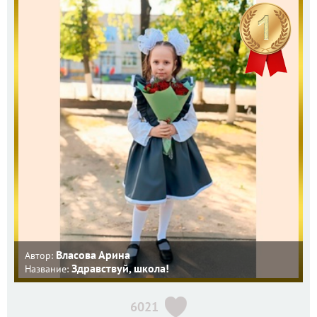
Власова Арина
Автор:
Здравствуй, школа!
Название:
6021