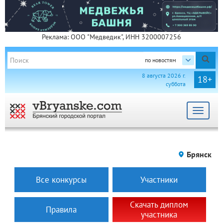
Реклама: ООО "Медведик", ИНН 3200007256
по новостям
8 августа 2026 г.
18+
суббота
Toggle
navigat
Брянск
Все конкурсы
Участники
Скачать диплом
Правила
участника