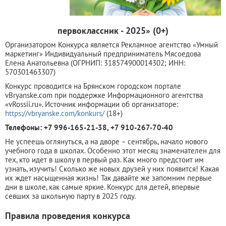
первоклассник - 2025» (0+)
Организатором Конкурса является Рекламное агентство «Умный
маркетинг» Индивидуальный предприниматель Мясоедова
Елена Анатольевна (ОГРНИП: 318574900014302; ИНН:
570301463307)
Конкурс проводится на Брянском городском портале
vBryanske.com при поддержке Информационного агентства
«vRossii.ru». Источник информации об организаторе:
https://vbryanske.com/konkurs/
(18+)
Телефоны: +7 996-165-21-38, +7 910-267-70-40
Не успеешь оглянуться, а на дворе – сентябрь, начало нового
учебного года в школах. Особенно этот месяц знаменателен для
тех, кто идет в школу в первый раз. Как много предстоит им
узнать, изучить! Сколько же новых друзей у них появится! Какая
их ждет насыщенная жизнь! Так давайте же запомним первые
дни в школе, как самые яркие. Конкурс для детей, впервые
севших за школьную парту в 2025 году.
Правила проведения конкурса