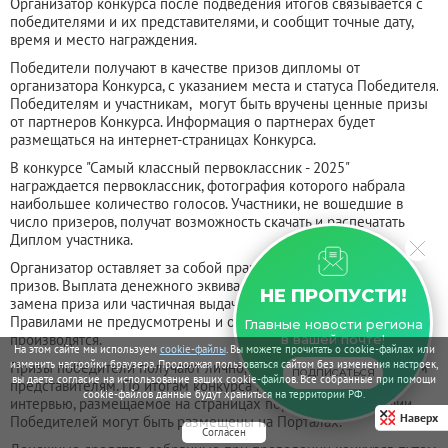
Организатор конкурса после подведения итогов связывается с
победителями и их представителями, и сообщит точные дату,
время и место награждения.
Победители получают в качестве призов дипломы от
организатора Конкурса, с указанием места и статуса Победителя.
Победителям и участникам, могут быть вручены ценные призы
от партнеров Конкурса. Информация о партнерах будет
размещаться на интернет-страницах Конкурса.
В конкурсе "Самый классный первоклассник - 2025"
награждается первоклассник, фотография которого набрала
наибольшее количество голосов. Участники, не вошедшие в
число призеров, получат возможность скачать и распечатать
Диплом участника.
Организатор оставляет за собой право изменять количество
призов. Выплата денежного эквивалента стоимости приза,
НЕ ПРОПУСТИ!
замена приза или частичная выдача призов настоящими
Правилами не предусмотрены и организатором не
Главные новости региона
производятся.
в вашей почте!
На этом сайте мы используем
cookie-файлы
. Вы можете прочитать о cookie-файлах или
изменить настройки браузера. Продолжая пользоваться сайтом без изменения настроек,
Призы победители получают лично, либо их вручают законным
ПОДПИСАТЬСЯ
вы даете согласие на использование ваших cookie-файлов. Все собранные при помощи
представителям. По итогам конкурса победители дают
cookie-файлов данные будут храниться на территории РФ.
интервью, размещаемое на страницах порталов. Фотографии
Наверх
Победителей могут быть размещены на Порталах.
Согласен