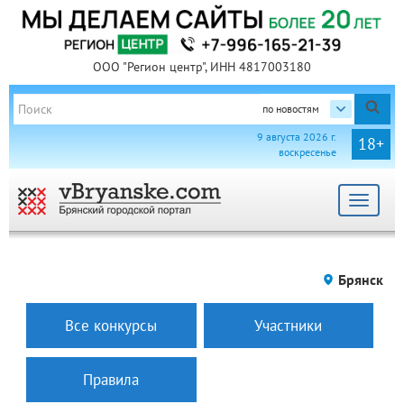
ООО "Регион центр", ИНН 4817003180
по новостям
9 августа 2026 г.
18+
воскресенье
Toggle
navigat
Брянск
Все конкурсы
Участники
Правила