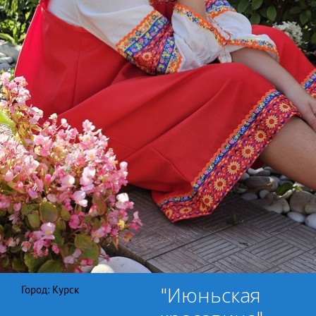
"Июньская
Город: Курск