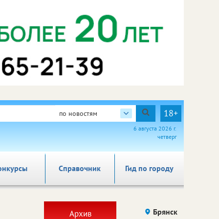
18+
по новостям
6 августа 2026 г.
четверг
онкурсы
Справочник
Гид по городу
Брянск
Архив