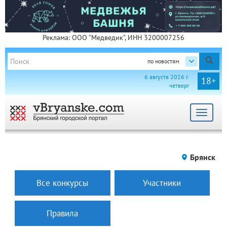
Реклама: ООО "Медведик", ИНН 3200007256
по новостям
6 августа 2026 г.
18+
четверг
Toggle
navigat
Брянск
Все конкурсы
Участники
Правила