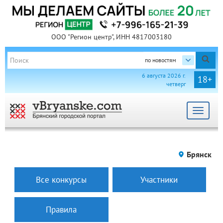
ООО "Регион центр", ИНН 4817003180
по новостям
6 августа 2026 г.
18+
четверг
Toggle
navigat
Брянск
Все конкурсы
Участники
Правила