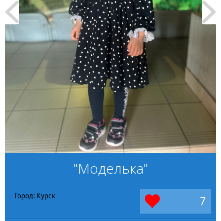
"Моделька"
Город: Курск
7