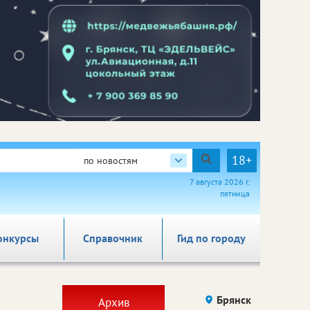
18+
по новостям
7 августа 2026 г.
пятница
онкурсы
Справочник
Гид по городу
Брянск
Архив