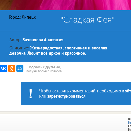
"Сладкая Фея"
Город: Липецк
Автор:
Зачиняева Анастасия
Описание:
Жизнерадостная, спортивная и веселая
девочка. Любит всё яркое и красочное.
Поделись с друзьями,
получи больше голосов
Чтобы оставить комментарий, необходимо
войт
или
зарегистрироваться
©
И
С
И