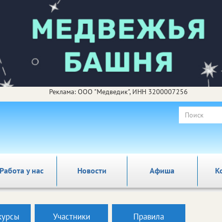
Реклама: ООО "Медведик", ИНН 3200007256
Работа у нас
Новости
Афиша
К
курсы
Участники
Правила