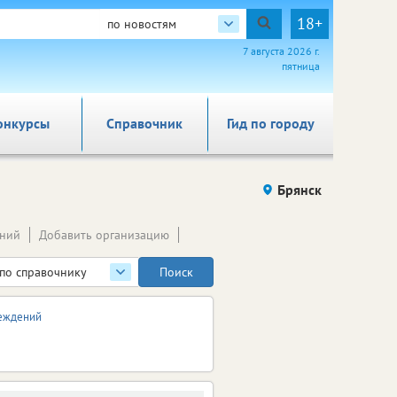
18+
по новостям
7 августа 2026 г.
пятница
онкурсы
Справочник
Гид по городу
Брянск
ений
Добавить организацию
по справочнику
реждений