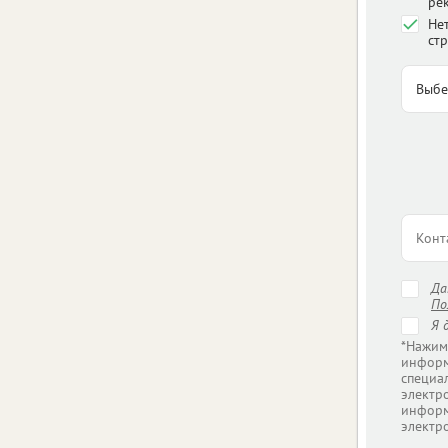
ре
Нет
стр
Д
По
Я 
*Нажим
информ
специа
электр
информ
электр