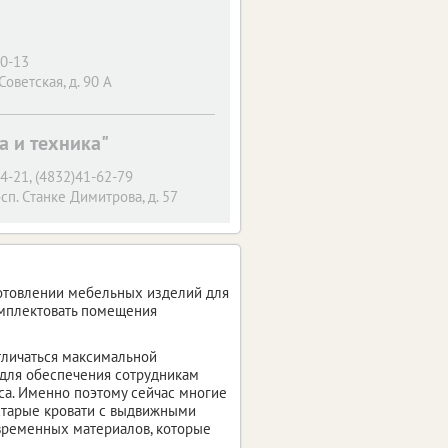
00-13
 Советская, д. 90 A
 и техника"
4-21, (4832)41-62-79
сп. Станке Димитрова, д. 57
готовлении мебельных изделий для
омплектовать помещения
отличаться максимальной
 для обеспечения сотрудникам
иса. Именно поэтому сейчас многие
 старые кровати с выдвижными
овременных материалов, которые