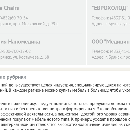
 Chairs
"ЕВРОХОЛОД"
(4832)60-70-54
Телефон:
(4832)31-
Брянск,
пр-т Московский, д. 99 в
Адрес:
г. Брянск,
ул.
ия Наномедика
ООО "Медицина
8-800-700-32-02
Телефон:
(4832)41-1
Брянск,
ул. Костычева, д. 68
Адрес:
г. Брянск,
про
ие рубрики
ний день существует целая индустрия, специализирующаяся на из
ий. В каждом регионе можно купить мебель в больницу, чтобы ук
ель в поликлинику, следует помнить, что такая продукция должна 
ностью и беспрепятственно трансформироваться. Это необходимо
 эффективной деятельности, а пациентам - достойного уровня серв
янска покупают мебель нового типа. К примеру, уходят в прошлое
 альтернативой им становятся высокотехнологичные изделия из с
лее ценными качествами.