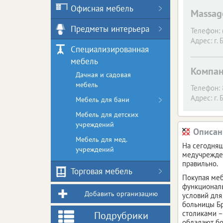
Офисная мебель
Massage
Предметы интерьера
Телефон:
Адрес:
г. 
Специализированная
мебель
Компан
Дачная и садовая
мебель
Телефон:
Адрес:
г. 
Мебель для бани
Мебель для детских
учреждений
Описан
Мебель для мед.
На сегодняш
учреждений
медучрежден
правильно.
Торговая мебель
Покупая меб
функциональ
Добавить организацию
условий для
больницы Бр
столиками –
Подрубрики
обладают бо