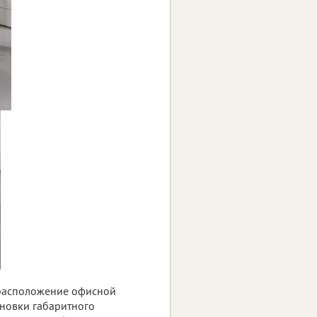
д расположение офисной
ановки габаритного