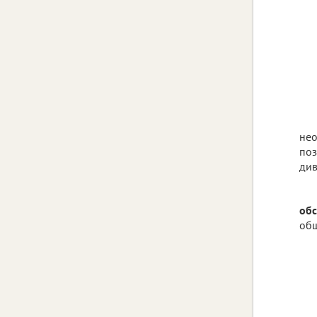
нео
поз
див
обс
общ