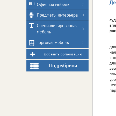
Де
Офисная мебель
Предметы интерьера
суд
впл
Специализированная
рас
мебель
Торговая мебель
для
нал
Добавить организацию
это
дли
Подрубрики
асс
пом
уро
нек
пар