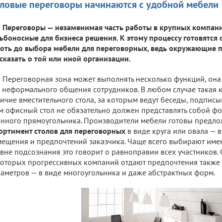
ловые переговоры начинаются с удобной мебели
Переговоры — незаменимая часть работы в крупных компани
ьбоносные для бизнеса решения. К этому процессу готовятся
оть до выбора мебели для переговорных, ведь окружающие 
сказать о той или иной организации.
Переговорная зона может выполнять несколько функций, она
 неформального общения сотрудников. В любом случае такая 
ичие вместительного стола, за которым ведут беседы, подписыв
м офисный стол не обязательно должен представлять собой фо
нного прямоугольника. Производители мебели готовы предл
ортимент столов для переговорных
в виде круга или овала — 
ещения и предпочтений заказчика. Чаще всего выбирают имен
вне подсознания это говорит о равноправии всех участников.
оторых прогрессивных компаний отдают предпочтения также 
аметров — в виде многоугольника и даже абстрактных форм.