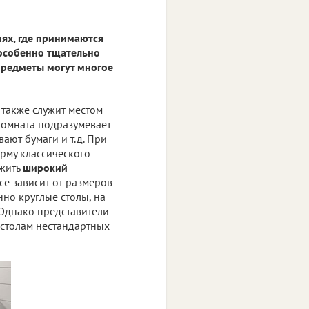
ях, где принимаются
 особенно тщательно
предметы могут многое
 также служит местом
комната подразумевает
ают бумаги и т.д. При
рму классического
ожить
широкий
все зависит от размеров
но круглые столы, на
 Однако представители
столам нестандартных