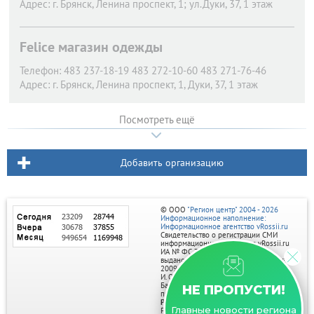
Адрес:
г. Брянск,
Ленина проспект, 1; ул.Дуки, 37, 1 этаж
Felice магазин одежды
Телефон:
483 237-18-19 483 272-10-60 483 271-76-46
Адрес:
г. Брянск,
Ленина проспект, 1, Дуки, 37, 1 этаж
Посмотреть ещё
Добавить организацию
© ООО
"Регион центр" 2004 - 2026
Информационное наполнение:
Информационное агентство vRossii.ru
Свидетельство о регистрации СМИ
информационного агентства vRossii.ru
ИА № ФС 77‑35502
выдано РОСКОМНАДЗОРом 04 марта
2009г.
И. О. Главного редактора Нарыков А. Н.
Баннеры на портале размещаются на
НЕ ПРОПУСТИ!
правах рекламы.
Реклама на портале:
Главные новости региона
Рекламное агентство "Умный маркетинг"