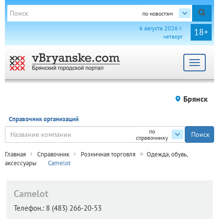
по новостям
6 августа 2026 г.
18+
четверг
Toggle
navigat
Брянск
Справочник организаций
по
справочнику
Главная
Справочник
Розничная торговля
Одежда, обувь,
аксессуары
Camelot
Camelot
Телефон.:
8 (483) 266-20-53