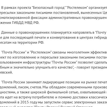
В рамках проекта "Безопасный город" "Ростелеком" организуе
ересылки заказными письмами постановлений, вынесенных Ц
оматизированной фиксации административных правонарушен
ижения ГИБДД МВД РФ.
Данные о правонарушениях планируется направлять в "Почту 
е для последующей печати и конвертования в центрах гибрид
есатам на территории РФ.
"Почта России" и "Ростелеком" связаны многолетним эффекти
ект по изготовлению и пересылке заказными письмами поста
ользованием инфраструктуры "Почты России" позволит сделать
бным и значительно улучшить его качество", - говорит президе
евский.
"Почта России занимает лидирующие позиции на рынке печат
домлений, писем, счетов. Мы обладаем современными произв
ностями, а также широкой филиальной сетью, охватывающей 
та идет на встречу потребителю и помимо доставки классиче
домлений в 2015 году мы запустили сервис электронных заказн
еральный директор "Почты России" Дмитрий Страшнов.