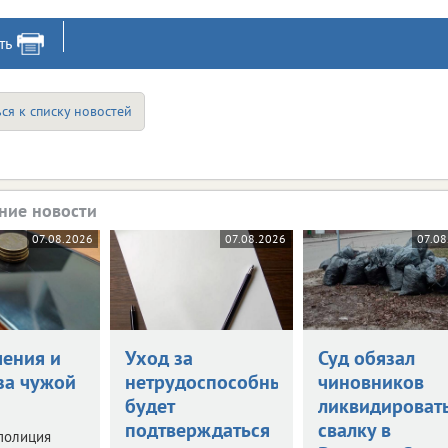
ть
ся к списку новостей
ние новости
07.08.2026
07.08.2026
07.08
чения и
Уход за
Суд обязал
за чужой
нетрудоспособными
чиновников
будет
ликвидироват
подтверждаться
свалку в
полиция