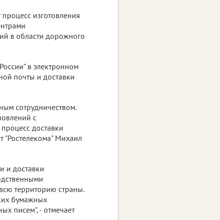
т процесс изготовления
ентрами
ий в области дорожного
России" в электронном
ной почты и доставки
вным сотрудничеством.
новлений с
 процесс доставки
нт "Ростелекома" Михаил
и и доставки
одственными
всю территорию страны.
ских бумажных
ых писем", - отмечает