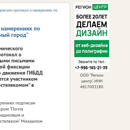
одписали протокол о намерениях по
о намерениях по
сный город"
мического
ротокол о
зными письмами
ной фиксации
о движения ГИБДД
ООО "Регион
ется участником
центр", ИНН
остелекомом" в
4817003180
рениях подписан
ром "Почта
трашновым и
остелеком" Михаилом