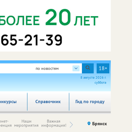
18+
по новостям
8 августа 2026 г.
суббота
онкурсы
Справочник
Гид по городу
Н
рнет-
Наши
Важная
Происшествия
Брянск
Здоровье
комп
ренция
мероприятия
информация!
п
ре