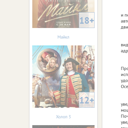
и п
18+
авт
дв
Майкл
вид
адр
Про
исп
удо
Осе
12+
уве
мощ
Поч
Холоп 3
уве
ген