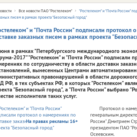
овости
Все новости ПАО "Ростелеком"
"Ростелеком" и "Почта России" п
азных писем в рамках проекта "Безопасный город"
остелеком" и "Почта России" подписали протокол 
ставке заказных писем в рамках проекта "Безопа
июня в рамках "Петербургского международного эконо
рума-2017" "Ростелеком" и "Почта России" подписали п
мерениях по сотрудничеству в области доставки зака
становлений, вынесенных Центрами автоматизирован
министративных правонарушений в области дорожног
Д РФ, в тех субъектах РФ, в которых "Ростелеком" явля
оекта "Безопасный город", а "Почта России" выбрано "Р
честве исполнителя таких услуг.
Протокол о наме
генеральным директо
На правах рекламы 16+
России" Дмитрием С
президентом ПАО "Р
Осеевским.