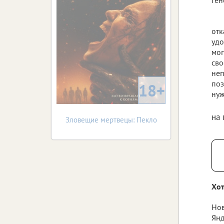
отк
удо
мог
сво
неп
поз
18+
нуж
на
Зловещие мертвецы: Пекло
Хот
Нов
Янд