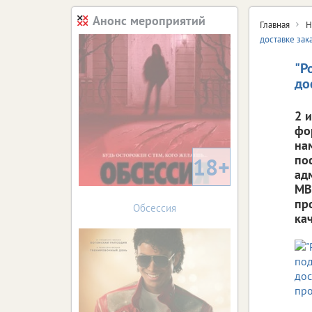
Анонс мероприятий
Главная
Н
доставке зак
"Р
до
2 
фо
на
по
18+
ад
МВ
пр
Обсессия
ка