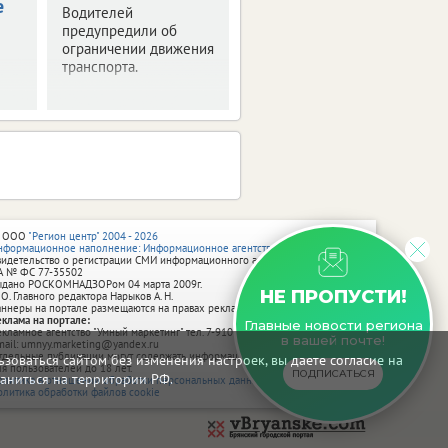
е
Водителей
предупредили об
ограничении движения
транспорта.
 ООО
"Регион центр" 2004 - 2026
нформационное наполнение: Информационное агентство vRossii.ru
видетельство о регистрации СМИ информационного агентства vRossii.ru
А № ФС 77‑35502
ыдано РОСКОМНАДЗОРом 04 марта 2009г.
НЕ ПРОПУСТИ!
 О. Главного редактора Нарыков А. Н.
аннеры на портале размещаются на правах рекламы.
еклама на портале:
Главные новости региона
екламное агентство "Умный маркетинг" тел. 7-910-267-70-40,
в вашей почте!
mail: umnyy.marketing@yandex.ru
тдельные публикации могут содержать информацию, не предназначенную
зоваться сайтом без изменения настроек, вы даете согласие на
ля пользователей до 18 лет.
ПОДПИСАТЬСЯ
аниться на территории РФ.
олитика в отношении обработки персональных данных
олитика обработки файлов cookie