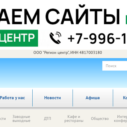
ООО "Регион центр", ИНН 4817003180
Работа у нас
Новости
Афиша
К
Заводные
Кафе и
Инте
сти
ДТП
Общество
выходные
рестораны
конфе