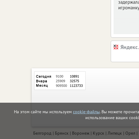
задержала
игроманку
Яндекс
На этом сайте мы используем
cookie-файлы
. Вы можете прочит
использование ваших cook
Белгород
Брянск
Воронеж
Курск
Липецк
Орел