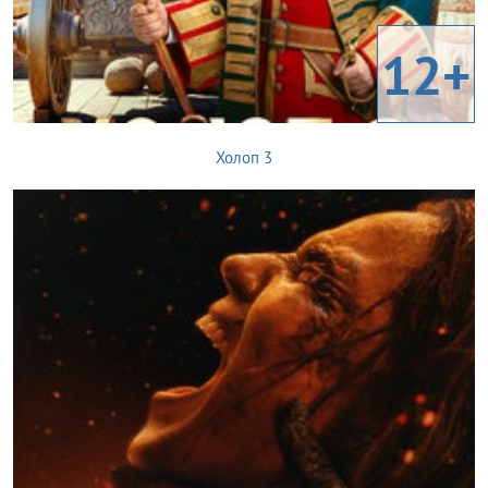
12+
Холоп 3