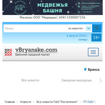
Реклама: ООО "Медведик", ИНН 3200007256
по новостям
6 августа 2026 г.
18+
четверг
Toggle
navigat
Брянск
Все новости
Заводные выходные
Главная
Новости
Все новости ПАО "Ростелеком"
"РТ Лабс" -