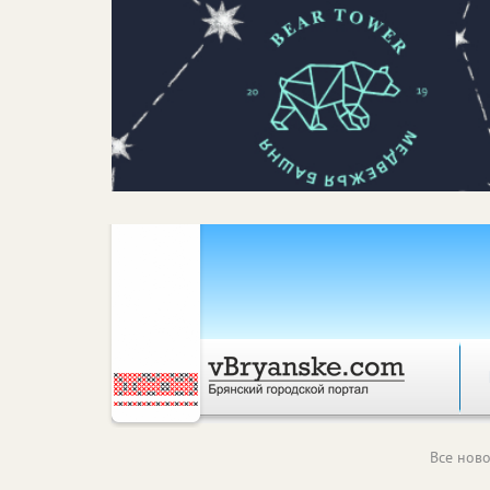
Все ново