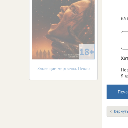
на
18+
Хот
Зловещие мертвецы: Пекло
Нов
Янд
Печа
Вернуть