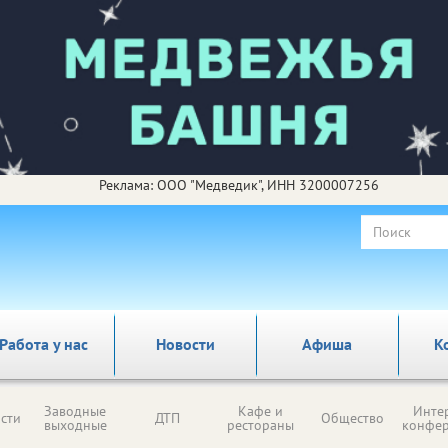
Реклама: ООО "Медведик", ИНН 3200007256
Работа у нас
Новости
Афиша
К
Заводные
Кафе и
Инте
сти
ДТП
Общество
выходные
рестораны
конфе