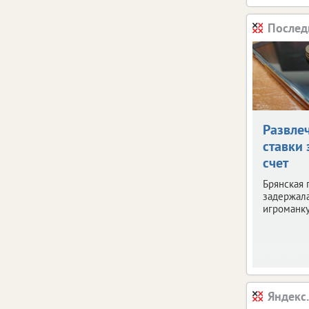
Послед
Развле
ставки 
счет
Брянская 
задержала
игроманку
Яндекс