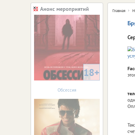
Анонс мероприятий
Главная
Н
Бр
Се
Fac
18+
это
Обсессия
тел
одн
Опл
Так
сче