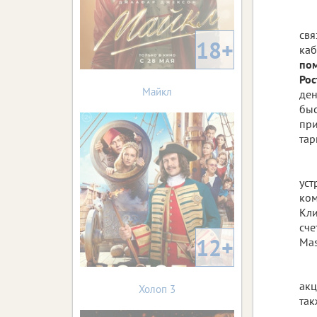
свя
18+
каб
по
Рос
Майкл
ден
быс
при
тар
уст
ком
Кли
сче
12+
Mas
акц
Холоп 3
так