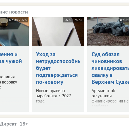
ние новости
07.08.2026
07.08.2026
07.08
чения и
Уход за
Суд обязал
за чужой
нетрудоспособными
чиновников
будет
ликвидироват
подтверждаться
свалку в
полиция
по-новому
Верхнем Судк
 воровку-
.
Новые правила
Аргумент об
заработают с 2027
отсутствии
года.
финансирования не
сработал.
.Директ