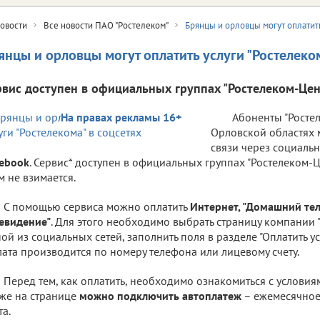
овости
Все новости ПАО "Ростелеком"
Брянцы и орловцы могут оплатить
янцы и орловцы могут оплатить услуги "Ростелеком
рвис доступен в официальных группах "Ростелеком-Цен
На правах рекламы 16+
Абоненты "Ростел
Орловской областях м
связи через социаль
ebook
. Сервис* доступен в официальных группах "Ростелеком-Ц
м не взимается.
С помощью сервиса можно оплатить
Интернет, "Домашний те
евидение"
. Для этого необходимо выбрать страницу компании 
ой из социальных сетей, заполнить поля в разделе "Оплатить усл
ата производится по номеру телефона или лицевому счету.
Перед тем, как оплатить, необходимо ознакомиться с условия
же на странице
можно подключить автоплатеж
– ежемесячное
та.