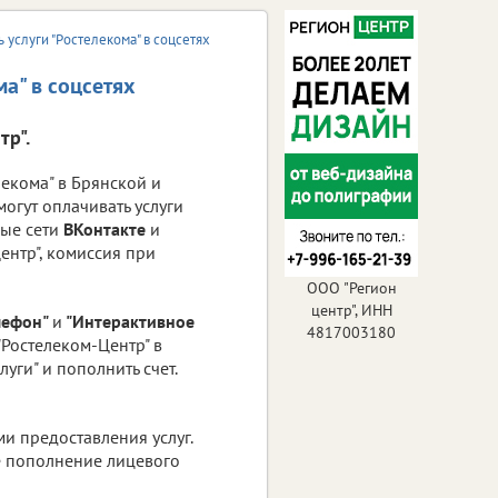
 услуги "Ростелекома" в соцсетях
а" в соцсетях
тр".
екома" в Брянской и
огут оплачивать услуги
ные сети
ВКонтакте
и
ентр", комиссия при
ООО "Регион
центр", ИНН
лефон"
и
"Интерактивное
4817003180
"Ростелеком-Центр" в
уги" и пополнить счет.
ми предоставления услуг.
 пополнение лицевого