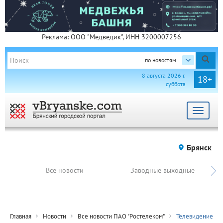
Реклама: ООО "Медведик", ИНН 3200007256
по новостям
8 августа 2026 г.
18+
суббота
Toggle
navigat
Брянск
Все новости
Заводные выходные
Главная
Новости
Все новости ПАО "Ростелеком"
Телевидение