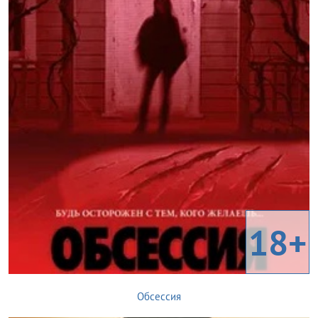
18+
Обсессия