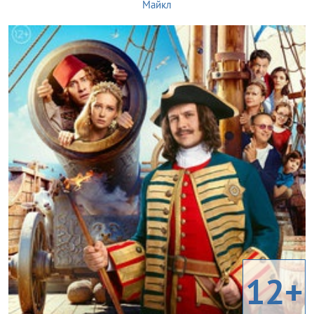
Майкл
12+