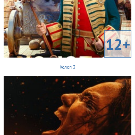
12+
Холоп 3