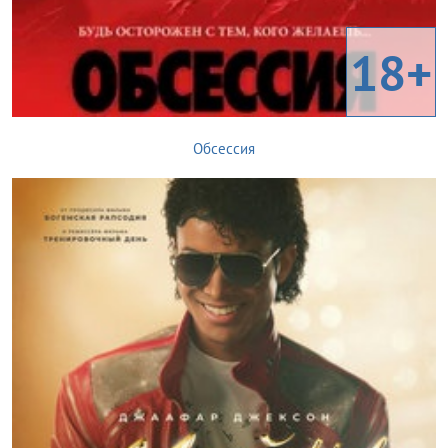
18+
Обсессия