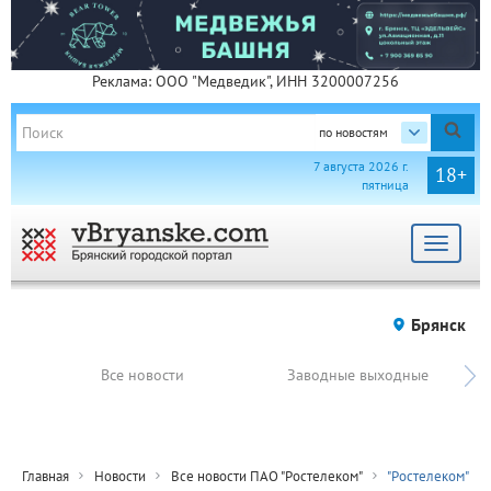
Реклама: ООО "Медведик", ИНН 3200007256
по новостям
7 августа 2026 г.
18+
пятница
Toggle
navigat
Брянск
Все новости
Заводные выходные
Главная
Новости
Все новости ПАО "Ростелеком"
"Ростелеком"