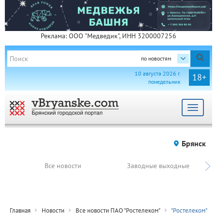
Реклама: ООО "Медведик", ИНН 3200007256
по новостям
10 августа 2026 г.
18+
понедельник
Toggle
navigat
Брянск
Все новости
Заводные выходные
Главная
Новости
Все новости ПАО "Ростелеком"
"Ростелеком"