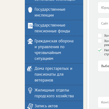
Государственные
инспекции
Государственные
пенсионные фонды
Хо
Гражданская оборона
Хо
ре
и управления по
Нет
чрезвычайным
стр
ситуациям
Дома престарелых и
пансионаты для
ветеранов
Жилищные отделы
городского хозяйства
Запись актов