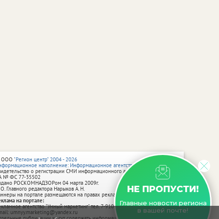
 ООО
"Регион центр" 2004 - 2026
нформационное наполнение: Информационное агентство vRossii.ru
видетельство о регистрации СМИ информационного агентства vRossii.ru
А № ФС 77‑35502
ыдано РОСКОМНАДЗОРом 04 марта 2009г.
НЕ ПРОПУСТИ!
 О. Главного редактора Нарыков А. Н.
аннеры на портале размещаются на правах рекламы.
еклама на портале:
Главные новости региона
екламное агентство "Умный маркетинг" тел. 7-910-267-70-40,
в вашей почте!
mail: umnyy.marketing@yandex.ru
тдельные публикации могут содержать информацию, не предназначенную