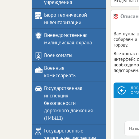
Раздел на с
учреждения
Бюро технической
Описан
инвентаризации
Вам нужна ш
Вневедомственная
собираем и 
милицейская охрана
городу.
Все контакт
Военкоматы
интерфейс с
необходимом
Военные
подспорьем
комиссариаты
Государственная
ДОБ
ОРГ
инспекция
безопасности
дорожного движения
(ГИБДД)
Государственные
земельные инспекции