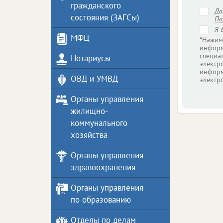
гражданского
Д
состояния (ЗАГСы)
По
Я 
МФЦ
*Нажим
информ
специа
Нотариусы
электр
информ
ОВД и УMВД
электр
Органы управления
жилищно-
коммунального
хозяйства
Органы управления
здравоохранения
Органы управления
по образованию
Отделы по делам