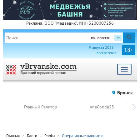
Реклама: ООО "Медведик", ИНН 3200007256
по новостям
9 августа 2026 г.
18+
воскресенье
Toggle
navigat
Брянск
Главный РеАктор
AnaConda23
Главная
Блоги
Ponka
Оперативные данные о