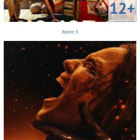
12+
Холоп 3