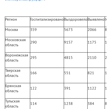
Регион
Госпитализировано
Выздоровело
Выявлено
У
Москва
359
5673
2066
8
Московская
290
9157
1175
1
область
Воронежская
295
4815
2110
2
область
Тверская
166
551
821
1
область
Брянская
122
391
1122
1
область
Тульская
114
1238
384
8
область