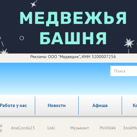
Реклама: ООО "Медведик", ИНН 3200007256
Работа у нас
Новости
Афиша
К
ый
AnaConda23
Loki
Музыкант
Politikkk
ЗлойМа
ор