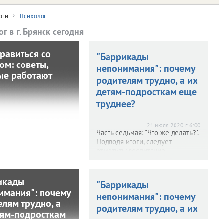
оги
Психолог
г в г. Брянск сегодня
равиться со
ак справиться со
"Баррикады
ом: советы,
стрессом: советы,
непонимания": почему
ые работают
оторые работают
родителям трудно, а их
детям-подросткам еще
труднее?
2024 г. 17:15
ная подборка, которая
 справиться с плохим
21 июля 2020 г. 6:00
строением и победить
Часть седьмая: "Что же делать?".
хандру.
Подводя итоги, следует
отметить: воспитание
современного подростка –
тяжкий труд, который порой
кажется абсолютно
икады
"Баррикады
"Баррикады
невыполнимым и
имания": почему
неблагодарным. С этим
имания": почему
непонимания": почему
елям трудно, а
невозможно спорить, и каждый
ителям трудно, а
родителям трудно, а их
родитель, как только его чаду
тям-подросткам