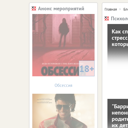
Анонс мероприятий
Главная
Бл
Психоло
Как сп
К
стресс
котор
к
6 февраля 
Полез
18+
поможет
на
Обсессия
"Барр
непон
непон
родит
род
их де