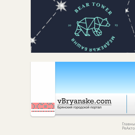
Главн
РеАкт