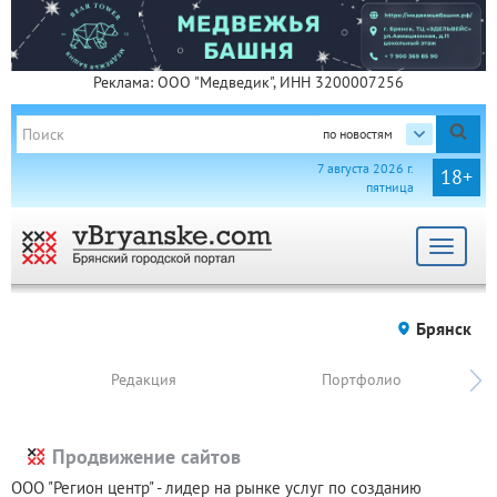
Реклама: ООО "Медведик", ИНН 3200007256
по новостям
7 августа 2026 г.
18+
пятница
Toggle
navigat
Брянск
Редакция
Портфолио
Продвижение сайтов
ООО "Регион центр" - лидер на рынке услуг по созданию