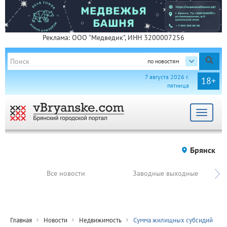
Реклама: ООО "Медведик", ИНН 3200007256
по новостям
7 августа 2026 г.
18+
пятница
Toggle
navigat
Брянск
Все новости
Заводные выходные
Главная
Новости
Недвижимость
Сумма жилищных субсидий