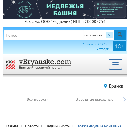
Реклама: ООО "Медведик", ИНН 3200007256
по новостям
6 августа 2026 г.
18+
четверг
Toggle
navigat
Брянск
Все новости
Заводные выходные
Главная
Новости
Недвижимость
Гаражи на улице Ромашина