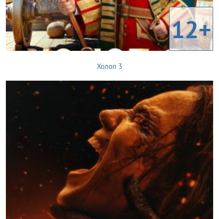
12+
Холоп 3