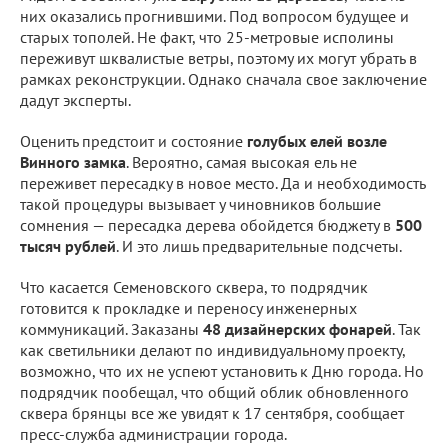
них оказались прогнившими. Под вопросом будущее и
старых тополей. Не факт, что 25-метровые исполины
переживут шквалистые ветры, поэтому их могут убрать в
рамках реконструкции. Однако сначала свое заключение
дадут эксперты.
Оценить предстоит и состояние
голубых елей возле
Винного замка
. Вероятно, самая высокая ель не
переживет пересадку в новое место. Да и необходимость
такой процедуры вызывает у чиновников большие
сомнения — пересадка дерева обойдется бюджету в
500
тысяч рублей
. И это лишь предварительные подсчеты.
Что касается Семеновского сквера, то подрядчик
готовится к прокладке и переносу инженерных
коммуникаций. Заказаны
48 дизайнерских фонарей
. Так
как светильники делают по индивидуальному проекту,
возможно, что их не успеют установить к Дню города. Но
подрядчик пообещал, что общий облик обновленного
сквера брянцы все же увидят к 17 сентября, сообщает
пресс-служба администрации города.