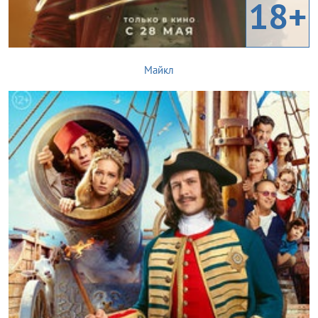
18+
Майкл