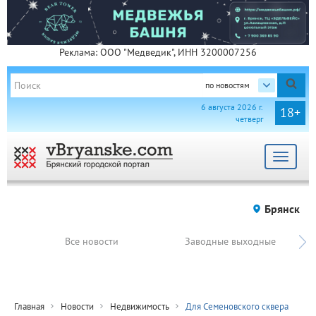
Реклама: ООО "Медведик", ИНН 3200007256
по новостям
6 августа 2026 г.
18+
четверг
Toggle
navigat
Брянск
Все новости
Заводные выходные
Главная
Новости
Недвижимость
Для Семеновского сквера