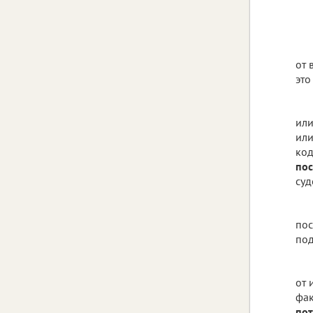
от 
это
или
или
код
пос
суд
пос
под
от 
фак
пот