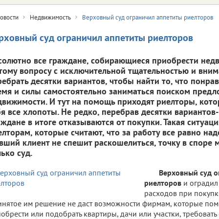
овости
Недвижимость
Верховный суд ограничил аппетиты риелторов
рховный суд ограничил аппетиты риелторов
солютно все граждане, собирающиеся приобрести нед
этому вопросу с исключительной тщательностью и вни
ребрать десятки вариантов, чтобы найти то, что понрави
емя и силы самостоятельно заниматься поиском предл
движимости. И тут на помощь приходят риелторы, кото
бя все хлопоты. Не редко, перебрав десятки вариантов
аждане в итоге отказываются от покупки. Такая ситуаци
елторам, которые считают, что за работу все равно над
вший клиент не спешит раскошелиться, точку в споре 
ько суд.
Верховный суд о
риелторов
и оградил
расходов при покупк
нятое им решение не даст возможности фирмам, которые по
обрести или подобрать квартиры, дачи или участки, требовать 