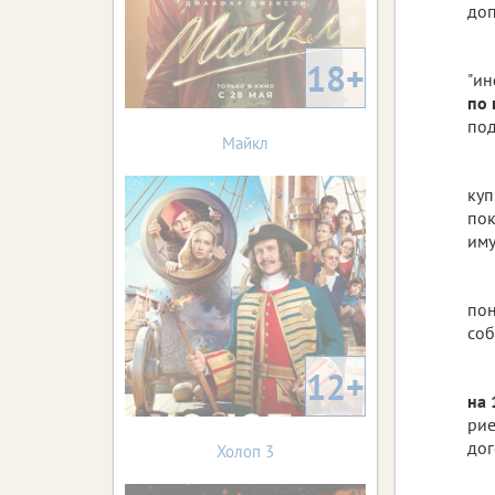
доп
18+
"ин
по 
по
Майкл
куп
пок
иму
пон
соб
12+
на 
рие
дог
Холоп 3