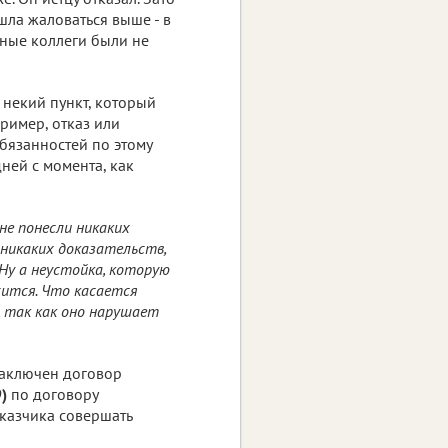
шла жаловаться выше - в
тные коллеги были не
некий пункт, который
ример, отказ или
бязанностей по этому
дней с момента, как
не понесли никаких
 никаких доказательств,
Ну а неустойка, которую
ится. Что касается
, так как оно нарушает
заключен договор
)
по договору
аказчика совершать