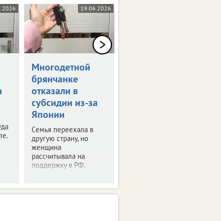
7.2026
19.06.2026
18.06.2026
Многодетной
Покупатель дома
брянчанке
сам себе сделал
а
отказали в
"скидку"
субсидии из-за
Продавцу пришлось
Японии
обращаться в суд.
х
уда
Семья переехала в
ле.
другую страну, но
женщина
рассчитывала на
поддержку в РФ.