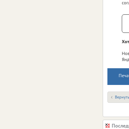
сог
Хот
Нов
Янд
Печа
Вернуть
Послед