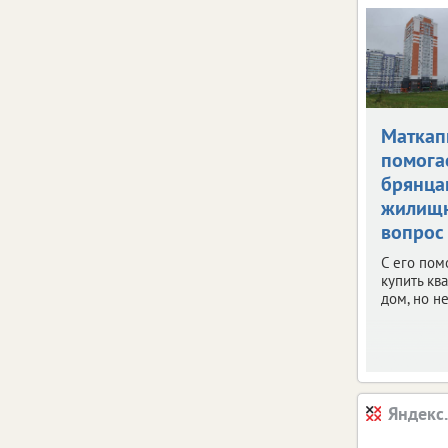
Маткап
помога
брянца
жилищ
вопрос
С его по
купить кв
дом, но не
Яндекс