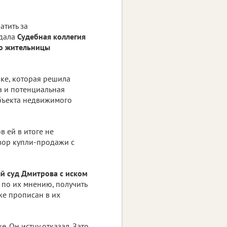
атить за
 дала
Судебная коллегия
о жительницы
ке, которая решила
ма и потенциальная
объекта недвижимого
 ей в итоге не
вор купли-продажи с
й суд Дмитрова с иском
 по их мнению, получить
кже прописан в их
. Он истцу отказал. Зато