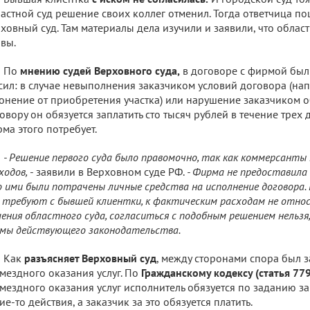
астной суд решение своих коллег отменил. Тогда ответчица по
ховный суд. Там материалы дела изучили и заявили, что облас
вы.
По
мнению судей Верховного суда,
в договоре с фирмой был 
сил: в случае невыполнения заказчиком условий договора (нап
онение от приобретения участка) или нарушение заказчиком о
овору он обязуется заплатить сто тысяч рублей в течение трех 
ма этого потребует.
- Решение первого суда было правомочно, так как коммерсанты 
ходов,
- заявили в Верховном суде РФ.
- Фирма не предоставила
 ими были потрачены личные средства на исполнение договора. 
 требуют с бывшей клиентки, к фактическим расходам не относ
ения областного суда, согласиться с подобным решением нельзя
мы действующего законодательства.
Как
разъясняет Верховный суд
, между сторонами спора был 
мездного оказания услуг. По
Гражданскому кодексу (статья 779
мездного оказания услуг исполнитель обязуется по заданию з
ие-то действия, а заказчик за это обязуется платить.