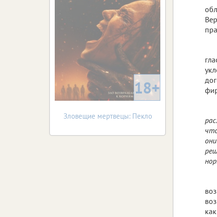
обл
Вер
пра
гла
укл
дог
18+
фир
Зловещие мертвецы: Пекло
рас
что
они
реш
нор
воз
воз
как