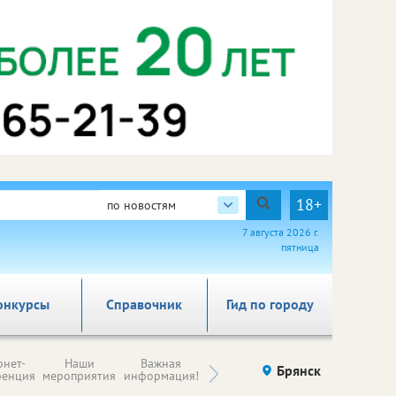
18+
по новостям
7 августа 2026 г.
пятница
онкурсы
Справочник
Гид по городу
Н
рнет-
Наши
Важная
Происшествия
Брянск
Здоровье
комп
ренция
мероприятия
информация!
п
ре