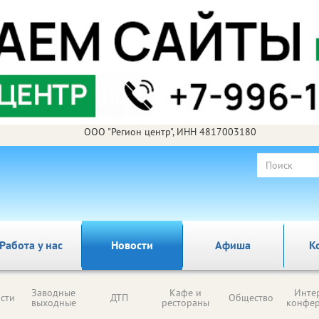
ООО "Регион центр", ИНН 4817003180
Работа у нас
Новости
Афиша
К
Заводные
Кафе и
Инте
сти
ДТП
Общество
выходные
рестораны
конфе