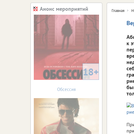
Анонс мероприятий
Главная
Н
Ве
Аб
к 
пе
вр
не
се
18+
гр
ри
бы
Обсессия
тол
При
при