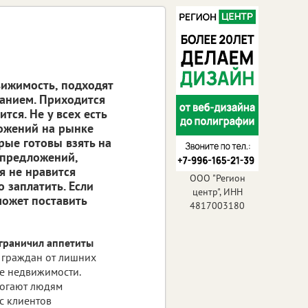
вижимость, подходят
манием. Приходится
тся. Не у всех есть
ожений на рынке
рые готовы взять на
-предложений,
я не нравится
ООО "Регион
о заплатить. Если
центр", ИНН
может поставить
4817003180
граничил аппетиты
 граждан от лишних
е недвижимости.
могают людям
с клиентов