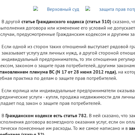
В другой
статье Гражданского кодекса (статья 310)
сказано, ч
выполнения договора или изменение его условий не допускаетс
 случаи, предусмотренные Гражданским кодексом и другими з
Если одной из сторон таких отношений выступает рядовой гр
 заказывает услугу для личных нужд, а другой стороной отно
 индивидуальный предприниматель, то эти отношения регули
ексом, законом о защите прав потребителей, другими закона
тановлением пленума ВС (N 17 от 28 июня 2012 года)
, на кот
ебная практика по делам о защите прав потребителей.
Если юрлица или индивидуальные предприниматели оказыв
реднические услуги - купля, продажа недвижимости для личных
падает под закон о защите прав потребителей.
В
Гражданском кодексе есть статья 782.
В ней сказано, что за
исполнения договора возмездного оказания услуг, если он оп
тически понесенные им расходы. То же самое написано и в
за
ребителя (статья 32).