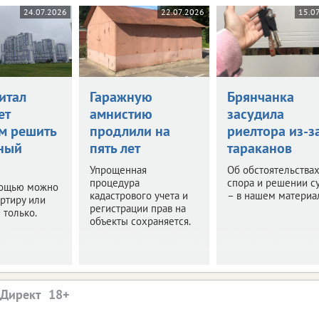
24.07.2026
22.07.2026
15.0
итал
Гаражную
Брянчанка
ет
амнистию
засудила
м решить
продлили на
риелтора из-з
ный
пять лет
тараканов
Упрощенная
Об обстоятельства
процедура
спора и решении с
мощью можно
кадастрового учета и
– в нашем материа
артиру или
регистрации прав на
 только.
объекты сохраняется.
.Директ