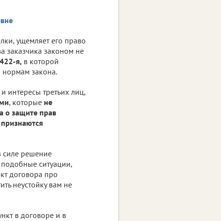
елки, ущемляет его право
за заказчика законом не
422-я,
в которой
и нормам закона.
 и интересы третьих лиц,
ями
, которые
не
на о защите прав
,
признаются
в силе решение
 подобные ситуации,
нкт договора про
тить неустойку вам не
ункт в договоре и в