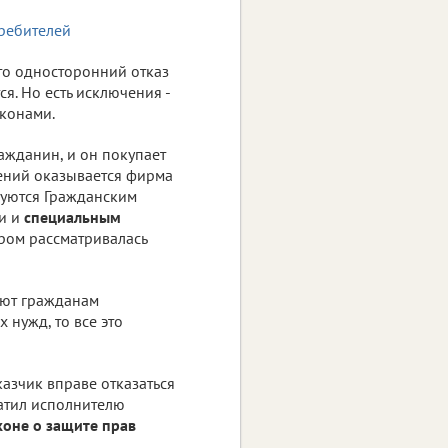
то односторонний отказ
я. Но есть исключения -
аконами.
ажданин, и он покупает
шений оказывается фирма
руются Гражданским
ми и
специальным
ором рассматривалась
ают гражданам
 нужд, то все это
казчик вправе отказаться
латил исполнителю
коне о защите прав