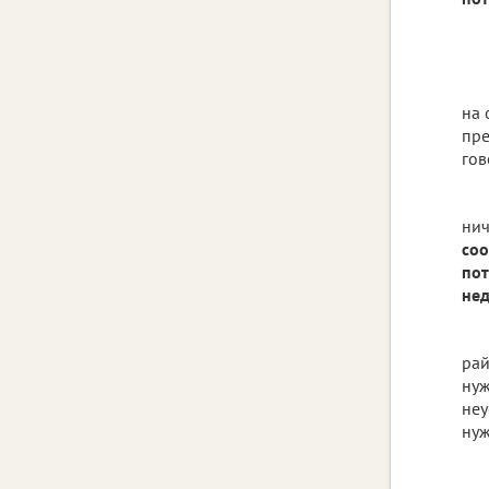
на 
пре
гов
нич
соо
пот
нед
рай
нуж
неу
нуж