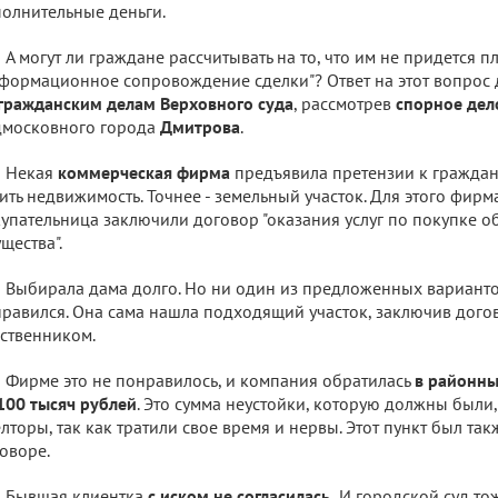
олнительные деньги.
А могут ли граждане рассчитывать на то, что им не придется пл
формационное сопровождение сделки"? Ответ на этот вопрос
гражданским делам Верховного суда
, рассмотрев
спорное дел
дмосковного города
Дмитрова
.
Некая
коммерческая фирма
предъявила претензии к граждан
ить недвижимость. Точнее - земельный участок. Для этого фир
упательница заключили договор "оказания услуг по покупке 
щества".
Выбирала дама долго. Но ни один из предложенных вариантов
равился. Она сама нашла подходящий участок, заключив дого
ственником.
Фирме это не понравилось, и компания обратилась
в районны
100 тысяч рублей
. Это сумма неустойки, которую должны были,
лторы, так как тратили свое время и нервы. Этот пункт был та
оворе.
Бывшая клиентка
с иском не согласилась.
И городской суд тоже