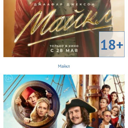
18+
Майкл