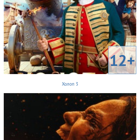
12+
Холоп 3