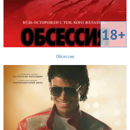
18+
Обсессия