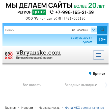
ООО "Регион центр", ИНН 4817003180
по новостям
8 августа 2026 г.
18+
суббота
Toggle
navigat
Брянск
Все новости
Заводные выходные
Главная
Новости
Недвижимость
Фонд ЖКХ оценил качество