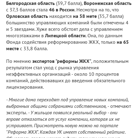
Белгородская область
(39,7 балла),
Воронежская область
с 37,3 баллов стала
46 в России
. Несмотря на то, что
Орловская область
находится
на 58 мете
(35,7 балла)
большинство управляющих компаний были отмечены 4
и 5 звездами. Хуже всего обстоят дела с управлением
многоэтажками в
Липецкой области
. Она, по данным
Фонда содействия реформированию ЖКХ, только
на 65
месте
с 33,8 балла.
По мнению
экспертов "реформы ЖКХ"
, положительным
результатом стал уход с рынка управления
неэффективных организаций - около 10 процентов
компаний, действовавших до введения обязательного
лицензирования.
- Многие дома переходят под управление новых компаний,
выбранных общими собраниями собственников,
- отмечают
эксперты.
- У жильцов появился реальный выбор - они
вправе отказаться от услуг компании, которая их не
устраивает. Присмотреть новую можно на портале
"Реформа ЖКХ". Каждая УК имеет собственный рейтинг.