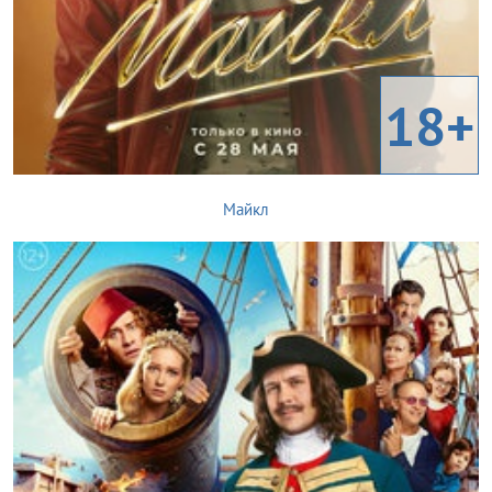
18+
Майкл