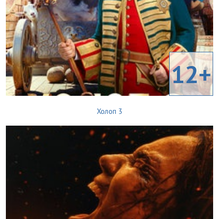
12+
Холоп 3