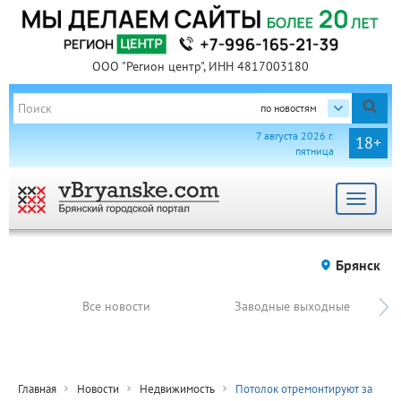
ООО "Регион центр", ИНН 4817003180
по новостям
7 августа 2026 г.
18+
пятница
Toggle
navigat
Брянск
Все новости
Заводные выходные
Главная
Новости
Недвижимость
Потолок отремонтируют за