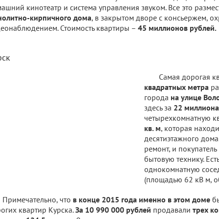
ашний кинотеатр и система управления звуком. Все это разме
нолитно-кирпичного дома
, в закрытом дворе с консьержем, о
еонаблюдением. Стоимость квартиры –
45 миллионов рублей.
рск
Самая дорогая 
квадратных метра
ра
города
на улице Воло
здесь за
22 миллиона
четырехкомнатную к
кв. м
, которая наход
десятиэтажного дома.
ремонт, и покупатель
бытовую технику. Ест
однокомнатную сосе
(площадью 62 кВ м, о
Примечательно, что
в конце 2015 года именно в этом доме
бы
огих квартир Курска.
За
10 990 000 рублей
продавали
трех к