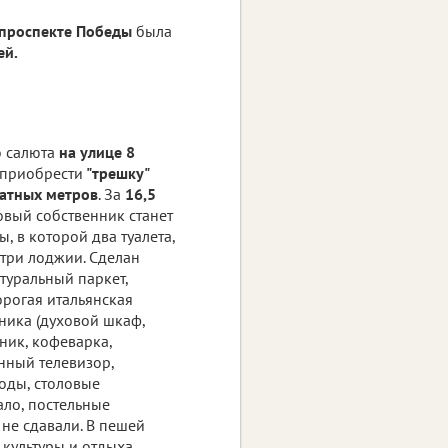
 проспекте Победы
была
ей.
о салюта
на улице 8
 приобрести
"трешку"
атных метров
. За
16,5
вый собственник станет
, в которой два туалета,
 три лоджии. Сделан
туральный паркет,
орогая итальянская
ника (духовой шкаф,
ник, кофеварка,
нный телевизор,
роды, столовые
ало, постельные
 не сдавали. В пешей
 культуры и отдыха.