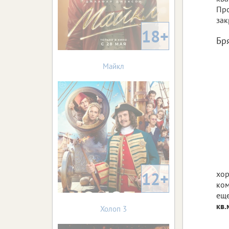
Про
зак
18+
Бр
Майкл
12+
хор
ком
ещ
кв.
Холоп 3