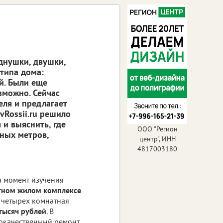
днушки, двушки,
 типа дома:
й. Были еще
зможно. Сейчас
еля и предлагает
vRossii.ru решило
 и выяснить, где
ООО "Регион
ных метров,
центр", ИНН
4817003180
а момент изучения
тном жилом комплексе
 четырех комнатная
тысяч рублей
. В
кокачественный ремонт.