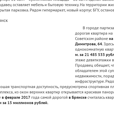
давец оставляет мебель и бытовую технику. На территории жи
рытая парковка. Рядом гипермаркет, новый корпус БГУ, остано
янск
В городе партиз
дорогая квартира на 
Советском районе
на
Димитрова, 64
. Здес
однокомнатную квар
м. за 21 485 533 руб
этаже девятиэтажки в
Продавец обещает, что
обладателем этой су
недвижимости, пора
инфраструктуре. Рядо
ошая транспортная доступность, предусмотрена спортивная п
плекса, из окон верхних квартир открывается красивая панор
е
в феврале 2017
года самой дорогой
в Брянске
считалась ква
м за 15 миллионов рублей.