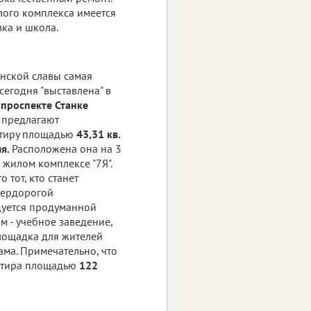
лого комплекса имеется
вка и школа.
анской славы самая
сегодня "выставлена" в
 проспекте Станке
ь предлагают
тиру площадью
43,31 кв.
ля.
Расположена она на 3
 жилом комплексе "7Я".
 тот, кто станет
пердорогой
дуется продуманной
м - учебное заведение,
лощадка для жителей
ама. Примечательно, что
ртира площадью
122