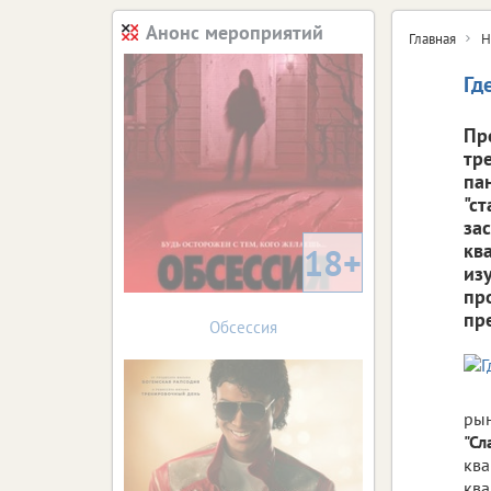
Анонс мероприятий
Главная
Н
Гд
Пр
тр
па
"с
за
кв
18+
из
пр
пр
Обсессия
рын
"Сл
кв
ква