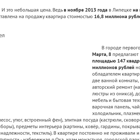
И это небольшая цена. Ведь
в ноябре 2013 года
в Липецке
на
тавлена на продажу квартира стоимостью
16,8 миллиона рубл
ел
В городе первог
Марта, 8
предлагают
площадью 147 квадр
миллионов рублей
но
обладателем квартиры
две ванной комнаты,
авторский ремонт (на
люстры из оникса), д
мебель и бытовая тех
варочная панель, чай
холодильник, плазме
есос, утюг, встроенный фен), элитная посуда (кастрюли, сково
боры), предметы интерьера (картины, ковёр, гардины, покрыв
надлежности, текстиль). В квартире постоянно не проживали и
тупности - набережная р.Ока, храм монастыря, городской парк