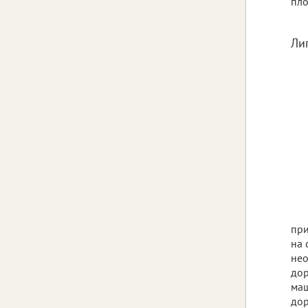
пл
Ли
при
на 
нео
дор
маш
дор