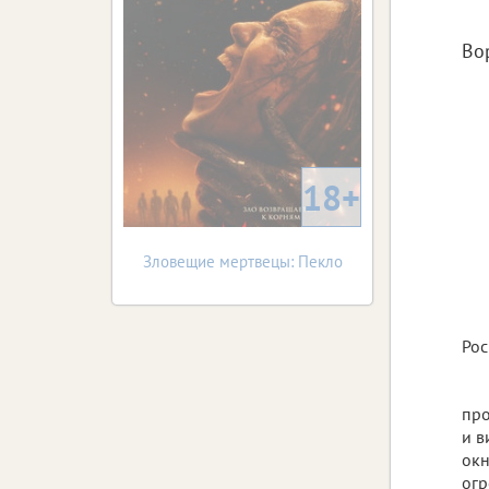
Во
18+
Зловещие мертвецы: Пекло
Рос
про
и в
окн
огр