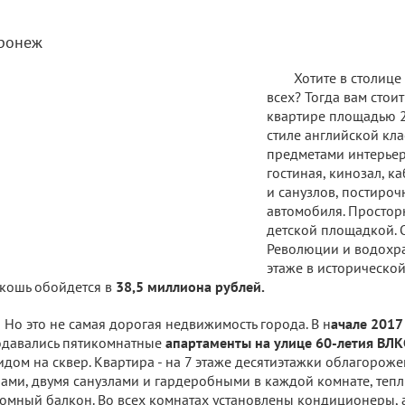
ронеж
Хотите в столице
всех? Тогда вам стои
квартире площадью 21
стиле английской кл
предметами интерьер
гостиная, кинозал, к
и санузлов, постирочн
автомобиля. Простор
детской площадкой. О
Революции и водохра
этаже в исторической
кошь обойдется в
38,5 миллиона рублей.
Но это не самая дорогая недвижимость города. В н
ачале 2017
давались пятикомнатные
апартаменты на улице 60-летия ВЛК
идом на сквер. Квартира - на 7 этаже десятиэтажки облагоро
ами, двумя санузлами и гардеробными в каждой комнате, теп
омный балкон. Во всех комнатах установлены кондиционеры, 