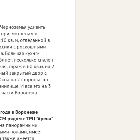
 Черноземья удивить
т присмотреться к
0 кв. м, отделанной в
ассики с роскошными
а. Большая кухня-
абинет, несколько спален
ая, гараж в 60 кв.м. на 2
ный закрытый двор с
кна на 2 стороны: пр-т
нилище. И все это на 3
 части Воронежа.
 года в Воронеже
СМ рядом с ТРЦ "Арена"
жена панорамными
лыми полами, имеет
а также имеется