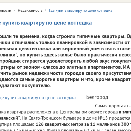
овости
Недвижимость
Где купить квартиру по цене коттеджа
е купить квартиру по цене коттеджа
ошли те времена, когда строили типичные квартиры. О
ешки отличались только планировкой в зависимости от
нельная девятиэтажка или кирпичный дом в пять этаже
талинки", но купить здесь жилье было практически нево
стройщик старается удовлетворить любой вкус покупат
артиры от эконом-класса до элитных апартаментов. ИА 
учить рынок недвижимости городов своего присутствия
одаются самые дорогие квартиры и что, кроме квадрат
едлагают покупателю.
Белгород
Самая дорогая н
ка квартира расположена в Центральном округе города
в эли
авянский"
. На Свято-Троицком бульваре в доме №15 продается
артира площадью
126 квадратных метра за 11 миллионов 300 
ртире 22 кв.м – кухня. Жилая площадь – 60 кв. м. Сделан высо