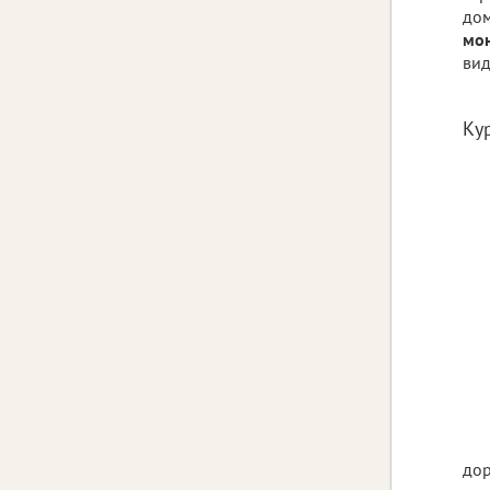
дом
мо
вид
Ку
дор