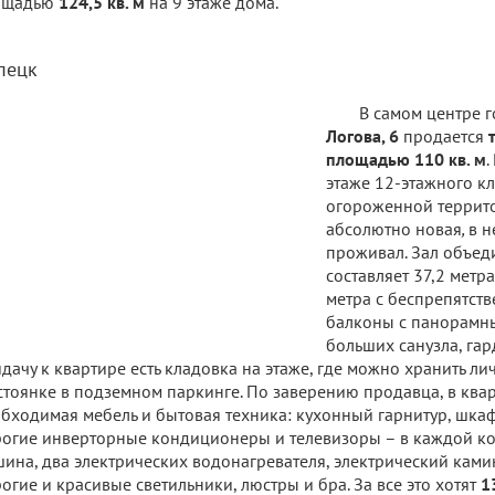
ощадью
124,5 кв. м
на 9 этаже дома.
пецк
В самом центре 
Логова, 6
продается
площадью 110 кв. м
.
этаже 12-этажного к
огороженной террито
абсолютно новая
,
в н
проживал. Зал объед
составляет 37,2 метра
метра с беспрепятст
балконы с панорамны
больших санузла, гар
дачу к квартире есть кладовка на этаже, где можно хранить л
стоянке в подземном паркинге. По заверению продавца, в квар
бходимая мебель и бытовая техника: кухонный гарнитур, шкаф
огие инверторные кондиционеры и телевизоры – в каждой ко
ина, два электрических водонагревателя, электрический ками
огие и красивые светильники, люстры и бра. За все это хотят
1