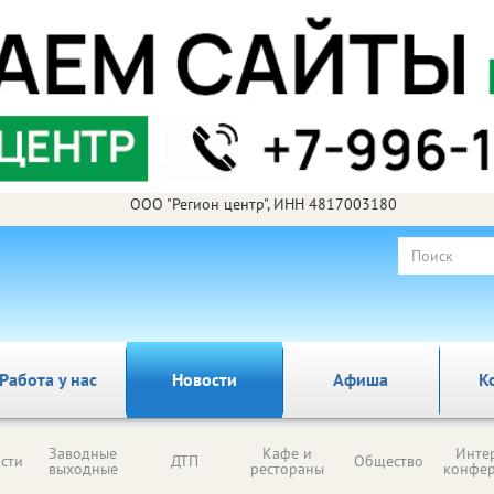
ООО "Регион центр", ИНН 4817003180
Работа у нас
Новости
Афиша
К
Заводные
Кафе и
Инте
сти
ДТП
Общество
выходные
рестораны
конфе