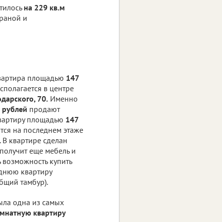
стилось
на 229 кв.м
храной и
квартира площадью
147
сполагается в центре
дарского, 70.
Именно
 рублей
продают
вартиру площадью
147
ится на последнем этаже
 В квартире сделан
 получит еще мебель и
ь возможность купить
днюю квартиру
бщий тамбур).
ла одна из самых
омнатную квартиру