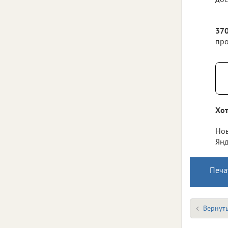
370
про
Хот
Нов
Янд
Печа
Вернуть