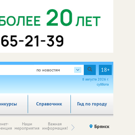
18+
по новостям
8 августа 2026 г.
суббота
онкурсы
Справочник
Гид по городу
Н
рнет-
Наши
Важная
Происшествия
Брянск
Здоровье
комп
ренция
мероприятия
информация!
п
ре