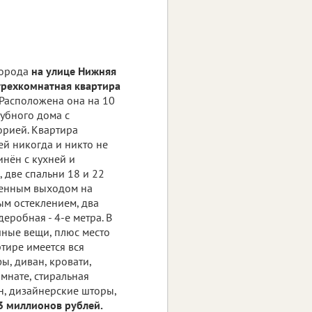
города
на улице Нижняя
трехкомнатная квартира
 Расположена она на 10
лубного дома с
рией. Квартира
ей никогда и никто не
инён с кухней и
, две спальни 18 и 22
венным выходом на
м остеклением, два
деробная - 4-е метра. В
ичные вещи, плюс место
тире имеется вся
ы, диван, кровати,
мнате, стиральная
н, дизайнерские шторы,
3 миллионов рублей.