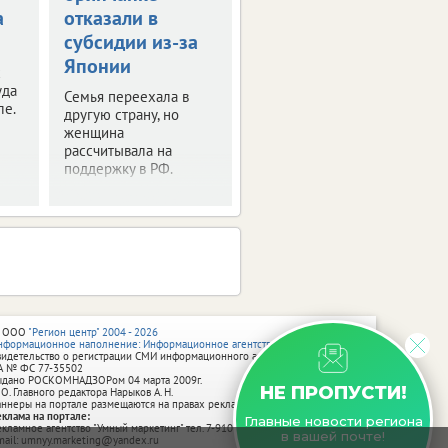
а
отказали в
"скидку"
субсидии из-за
Продавцу пришлось
Японии
обращаться в суд.
х
уда
Семья переехала в
ле.
другую страну, но
женщина
рассчитывала на
поддержку в РФ.
 ООО
"Регион центр" 2004 - 2026
нформационное наполнение: Информационное агентство vRossii.ru
видетельство о регистрации СМИ информационного агентства vRossii.ru
А № ФС 77‑35502
ыдано РОСКОМНАДЗОРом 04 марта 2009г.
НЕ ПРОПУСТИ!
 О. Главного редактора Нарыков А. Н.
аннеры на портале размещаются на правах рекламы.
еклама на портале:
Главные новости региона
екламное агентство "Умный маркетинг" тел. 7-910-267-70-40,
в вашей почте!
mail: umnyy.marketing@yandex.ru