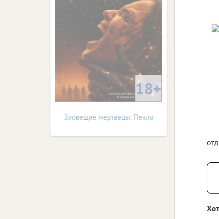
18+
Зловещие мертвецы: Пекло
отд
Хот