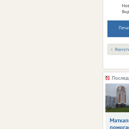
Нов
Янд
Печа
Вернуть
Послед
Маткап
помога