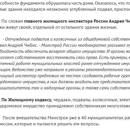
собности фундамента обрушилась часть дома. Оказалось, что 
тью здания находился незаконно углубленный подвал, приспо
По словам
главного жилищного инспектора России Андрея Ч
жи живут своей, отдельной от остального здания жизнью.
- Отчуждение подвалов и колясочных из общедомовой собстве
вил Андрей Чибис.
- Минстрой России неоднократно указывал 
бходимость обеспечить возврат общего имущества. И органы ж
огают собственникам восстановить свои права. Есть примеры, к
темной работе муниципальных властей ранее отчужденное иму
ьцам. Ведомство уже направило в регионы рекомендательное пи
ищный инспектор предложил на местах создавать рабочие груп
едомового имущества, в них должны входить как представите
иципалитетов, так и надзорные органы, а также сами собственн
По Жилищному кодексу,
чердаки, подвалы, колясочные, элек
едомовое имущество принадлежит собственникам многоэтаже
После вмешательства Минстроя уже в 40 муниципалитетах р
иссии, которые и пытаются решить эти вопросы.