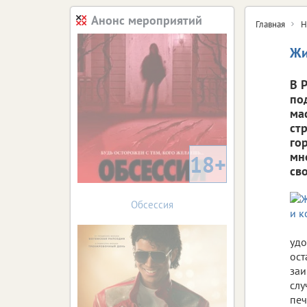
Анонс мероприятий
Главная
Н
Жи
В 
по
ма
ст
го
мн
18+
св
Обсессия
удо
ост
заи
слу
печ