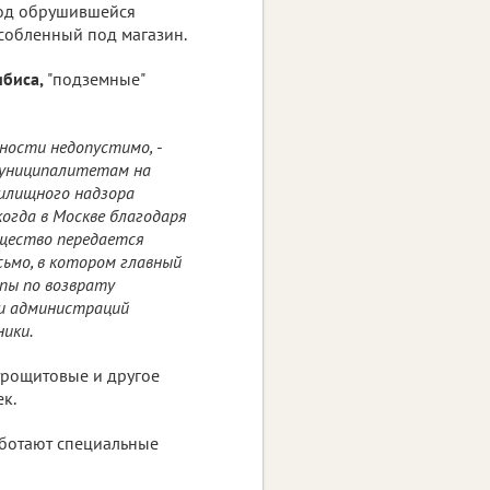
под обрушившейся
собленный под магазин.
ибиса,
"подземные"
нности недопустимо,
-
муниципалитетам на
илищного надзора
огда в Москве благодаря
щество передается
сьмо, в котором главный
пы по возврату
ли администраций
ики.
трощитовые и другое
к.
аботают специальные