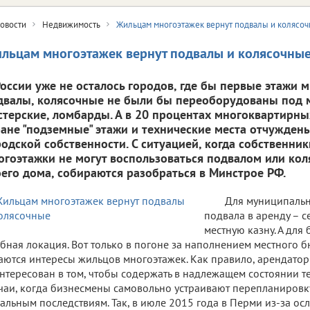
овости
Недвижимость
Жильцам многоэтажек вернут подвалы и колясо
льцам многоэтажек вернут подвалы и колясочны
России уже не осталось городов, где бы первые этажи м
двалы, колясочные не были бы переоборудованы под 
стерские, ломбарды. А в 20 процентах многоквартирны
ране "подземные" этажи и технические места отчуждены
родской собственности. С ситуацией, когда собственни
огоэтажки не могут воспользоваться подвалом или кол
оего дома, собираются разобраться в Минстрое РФ.
Для муниципальн
подвала в аренду – с
местную казну. А для 
бная локация. Вот только в погоне за наполнением местного 
аются интересы жильцов многоэтажек. Как правило, арендатор
нтересован в том, чтобы содержать в надлежащем состоянии 
чаи, когда бизнесмены самовольно устраивают перепланировку
альным последствиям. Так, в июле 2015 года в Перми из-за о