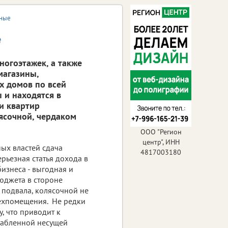
чные
е
ногоэтажек, а также
магазины,
х домов по всей
 и находятся в
ки квартир
ясочной, чердаком
ООО "Регион
центр", ИНН
ых властей сдача
4817003180
ерьезная статья дохода в
бизнеса - выгодная и
бюджета в стороне
 подвала, колясочной не
техпомещения. Не редки
, что приводит к
слабленной несущей