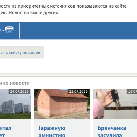
ости из приоритетных источников показываются на сайте
екс.Новостей выше других
ть
ся к списку новостей
ние новости
24.07.2026
22.07.2026
15.0
итал
Гаражную
Брянчанка
ет
амнистию
засудила