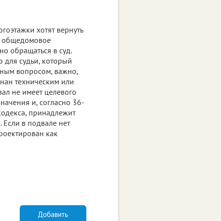
огоэтажки хотят вернуть
ь общедомовое
но обращаться в суд.
то для судьи, который
нным вопросом, важно,
знан техническим или
вал не имеет целевого
начения и, согласно 36-
кодекса, принадлежит
 Если в подвале нет
роектирован как
Добавить