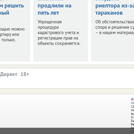
м решить
продлили на
риелтора из-з
ный
пять лет
тараканов
Упрощенная
Об обстоятельства
процедура
спора и решении с
мощью можно
кадастрового учета и
– в нашем материа
артиру или
регистрации прав на
 только.
объекты сохраняется.
.Директ
©
И
С
И
в
И.
Б
Р
Р
e