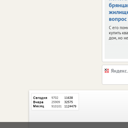
брянца
жилищ
вопрос
С его по
купить кв
дом, но не
Яндекс