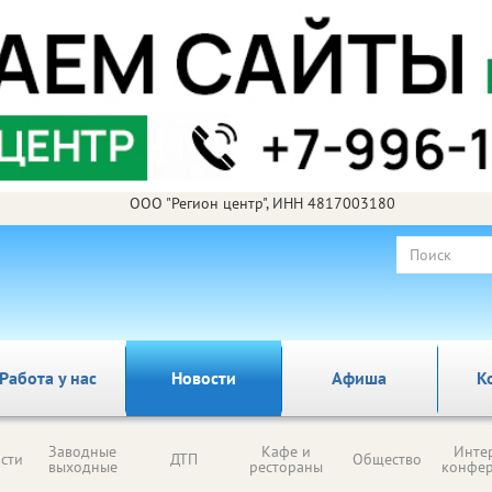
ООО "Регион центр", ИНН 4817003180
Работа у нас
Новости
Афиша
К
Заводные
Кафе и
Инте
сти
ДТП
Общество
выходные
рестораны
конфе