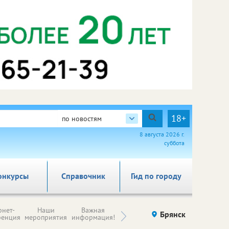
18+
по новостям
8 августа 2026 г.
суббота
онкурсы
Справочник
Гид по городу
Н
рнет-
Наши
Важная
Происшествия
Брянск
Здоровье
комп
ренция
мероприятия
информация!
п
ре