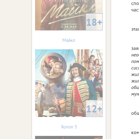
спо
час
18+
эта
Майкл
зая
нео
пом
сис
жил
жил
общ
мун
12+
общ
Холоп 3
ком