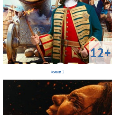
12+
Холоп 3