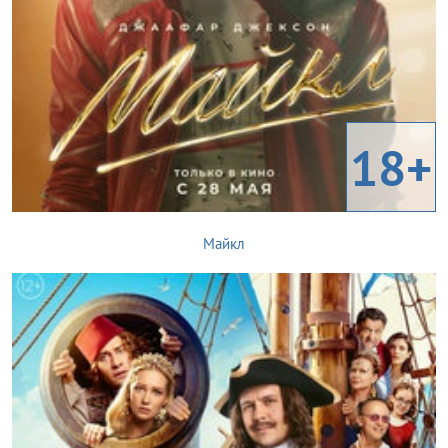
18+
Майкл